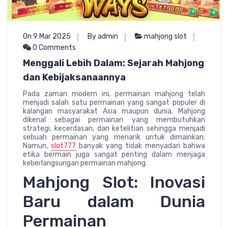
On 9 Mar 2025
By admin
mahjong slot
0 Comments
Menggali Lebih Dalam: Sejarah Mahjong
dan Kebijaksanaannya
Pada zaman modern ini, permainan mahjong telah
menjadi salah satu permainan yang sangat populer di
kalangan masyarakat Asia maupun dunia. Mahjong
dikenal sebagai permainan yang membutuhkan
strategi, kecerdasan, dan ketelitian sehingga menjadi
sebuah permainan yang menarik untuk dimainkan.
Namun,
slot777
banyak yang tidak menyadari bahwa
etika bermain juga sangat penting dalam menjaga
keberlangsungan permainan mahjong.
Mahjong Slot: Inovasi
Baru dalam Dunia
Permainan