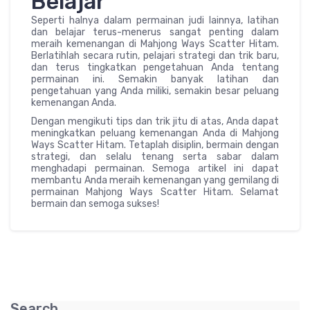
Belajar
Seperti halnya dalam permainan judi lainnya, latihan
dan belajar terus-menerus sangat penting dalam
meraih kemenangan di Mahjong Ways Scatter Hitam.
Berlatihlah secara rutin, pelajari strategi dan trik baru,
dan terus tingkatkan pengetahuan Anda tentang
permainan ini. Semakin banyak latihan dan
pengetahuan yang Anda miliki, semakin besar peluang
kemenangan Anda.
Dengan mengikuti tips dan trik jitu di atas, Anda dapat
meningkatkan peluang kemenangan Anda di Mahjong
Ways Scatter Hitam. Tetaplah disiplin, bermain dengan
strategi, dan selalu tenang serta sabar dalam
menghadapi permainan. Semoga artikel ini dapat
membantu Anda meraih kemenangan yang gemilang di
permainan Mahjong Ways Scatter Hitam. Selamat
bermain dan semoga sukses!
Search