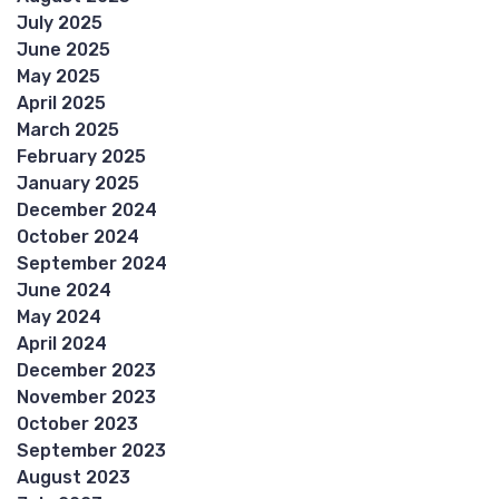
July 2025
June 2025
May 2025
April 2025
March 2025
February 2025
January 2025
December 2024
October 2024
September 2024
June 2024
May 2024
April 2024
December 2023
November 2023
October 2023
September 2023
August 2023