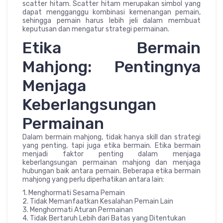
scatter hitam. Scatter hitam merupakan simbol yang
dapat mengganggu kombinasi kemenangan pemain,
sehingga pemain harus lebih jeli dalam membuat
keputusan dan mengatur strategi permainan.
Etika Bermain
Mahjong: Pentingnya
Menjaga
Keberlangsungan
Permainan
Dalam bermain mahjong, tidak hanya skill dan strategi
yang penting, tapi juga etika bermain. Etika bermain
menjadi faktor penting dalam menjaga
keberlangsungan permainan mahjong dan menjaga
hubungan baik antara pemain. Beberapa etika bermain
mahjong yang perlu diperhatikan antara lain:
1. Menghormati Sesama Pemain
2. Tidak Memanfaatkan Kesalahan Pemain Lain
3. Menghormati Aturan Permainan
4. Tidak Bertaruh Lebih dari Batas yang Ditentukan