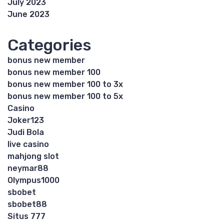
July 2023
June 2023
Categories
bonus new member
bonus new member 100
bonus new member 100 to 3x
bonus new member 100 to 5x
Casino
Joker123
Judi Bola
live casino
mahjong slot
neymar88
Olympus1000
sbobet
sbobet88
Situs 777