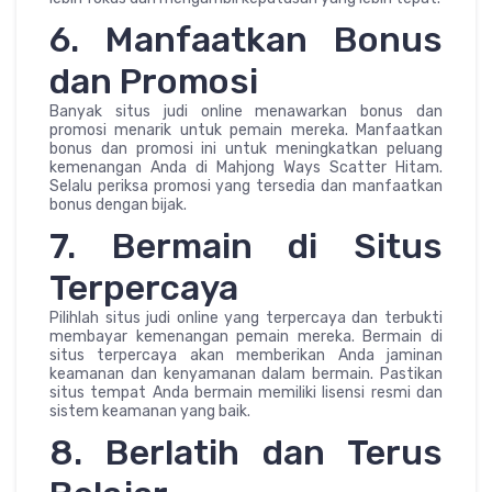
6. Manfaatkan Bonus
dan Promosi
Banyak situs judi online menawarkan bonus dan
promosi menarik untuk pemain mereka. Manfaatkan
bonus dan promosi ini untuk meningkatkan peluang
kemenangan Anda di Mahjong Ways Scatter Hitam.
Selalu periksa promosi yang tersedia dan manfaatkan
bonus dengan bijak.
7. Bermain di Situs
Terpercaya
Pilihlah situs judi online yang terpercaya dan terbukti
membayar kemenangan pemain mereka. Bermain di
situs terpercaya akan memberikan Anda jaminan
keamanan dan kenyamanan dalam bermain. Pastikan
situs tempat Anda bermain memiliki lisensi resmi dan
sistem keamanan yang baik.
8. Berlatih dan Terus