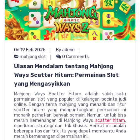
On 19 Feb 2025
By admin
mahjong slot
0 Comments
Ulasan Mendalam tentang Mahjong
Ways Scatter Hitam: Permainan Slot
yang Mengasyikkan
Mahjong Ways Scatter Hitam adalah salah satu
permainan slot yang populer di kalangan pecinta judi
online. Dengan tema mahjong yang menarik dan fitur
scatter hitam yang menguntungkan, permainan ini
menarik perhatian banyak pemain. Namun, untuk bisa
meraih kemenangan di Mahjong Ways
scatter hitam
,
diperlukan strategi dan trik khusus. Berikut ini adalah
beberapa tips dan trik jitu yang dapat membantu Anda
meraih kemenangan di permainan ini.