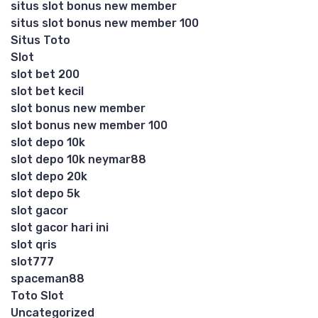
situs slot bonus new member
situs slot bonus new member 100
Situs Toto
Slot
slot bet 200
slot bet kecil
slot bonus new member
slot bonus new member 100
slot depo 10k
slot depo 10k neymar88
slot depo 20k
slot depo 5k
slot gacor
slot gacor hari ini
slot qris
slot777
spaceman88
Toto Slot
Uncategorized