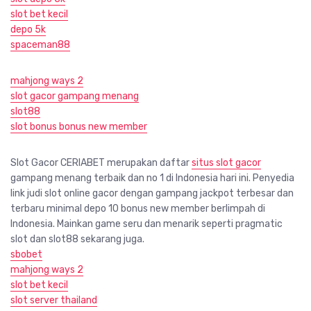
slot bet kecil
depo 5k
spaceman88
mahjong ways 2
slot gacor gampang menang
slot88
slot bonus bonus new member
Slot Gacor CERIABET merupakan daftar
situs slot gacor
gampang menang terbaik dan no 1 di Indonesia hari ini. Penyedia
link judi slot online gacor dengan gampang jackpot terbesar dan
terbaru minimal depo 10 bonus new member berlimpah di
Indonesia. Mainkan game seru dan menarik seperti pragmatic
slot dan slot88 sekarang juga.
sbobet
mahjong ways 2
slot bet kecil
slot server thailand