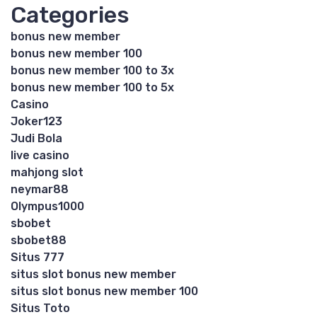
Categories
bonus new member
bonus new member 100
bonus new member 100 to 3x
bonus new member 100 to 5x
Casino
Joker123
Judi Bola
live casino
mahjong slot
neymar88
Olympus1000
sbobet
sbobet88
Situs 777
situs slot bonus new member
situs slot bonus new member 100
Situs Toto