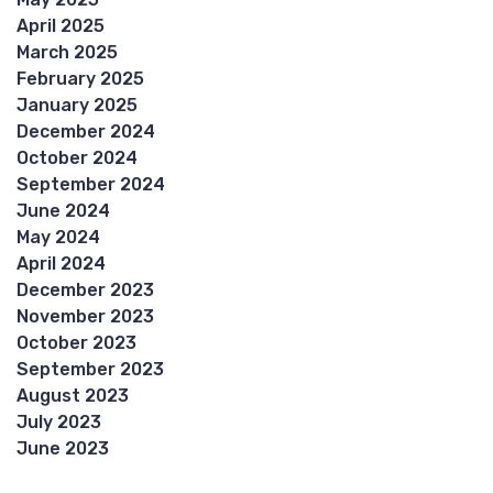
April 2025
March 2025
February 2025
January 2025
December 2024
October 2024
September 2024
June 2024
May 2024
April 2024
December 2023
November 2023
October 2023
September 2023
August 2023
July 2023
June 2023