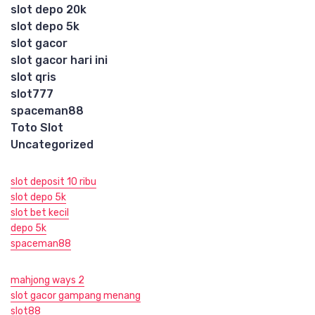
slot depo 20k
slot depo 5k
slot gacor
slot gacor hari ini
slot qris
slot777
spaceman88
Toto Slot
Uncategorized
slot deposit 10 ribu
slot depo 5k
slot bet kecil
depo 5k
spaceman88
mahjong ways 2
slot gacor gampang menang
slot88