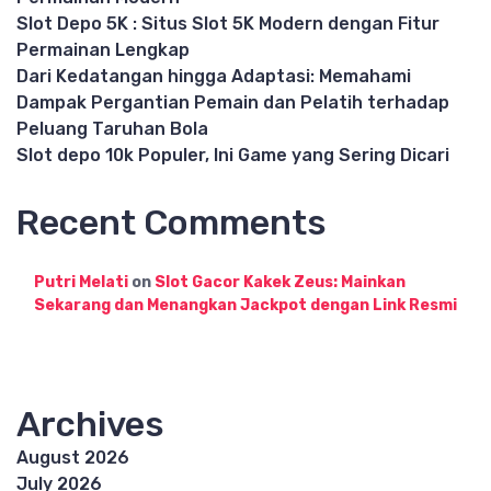
Slot Depo 5K : Situs Slot 5K Modern dengan Fitur
Permainan Lengkap
Dari Kedatangan hingga Adaptasi: Memahami
Dampak Pergantian Pemain dan Pelatih terhadap
Peluang Taruhan Bola
Slot depo 10k Populer, Ini Game yang Sering Dicari
Recent Comments
Putri Melati
on
Slot Gacor Kakek Zeus: Mainkan
Sekarang dan Menangkan Jackpot dengan Link Resmi
Archives
August 2026
July 2026