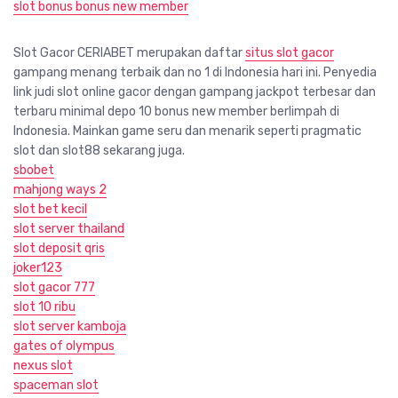
slot bonus bonus new member
Slot Gacor CERIABET merupakan daftar
situs slot gacor
gampang menang terbaik dan no 1 di Indonesia hari ini. Penyedia
link judi slot online gacor dengan gampang jackpot terbesar dan
terbaru minimal depo 10 bonus new member berlimpah di
Indonesia. Mainkan game seru dan menarik seperti pragmatic
slot dan slot88 sekarang juga.
sbobet
mahjong ways 2
slot bet kecil
slot server thailand
slot deposit qris
joker123
slot gacor 777
slot 10 ribu
slot server kamboja
gates of olympus
nexus slot
spaceman slot