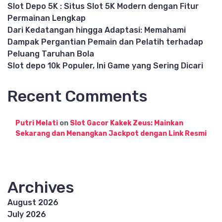
Slot Depo 5K : Situs Slot 5K Modern dengan Fitur
Permainan Lengkap
Dari Kedatangan hingga Adaptasi: Memahami
Dampak Pergantian Pemain dan Pelatih terhadap
Peluang Taruhan Bola
Slot depo 10k Populer, Ini Game yang Sering Dicari
Recent Comments
Putri Melati
on
Slot Gacor Kakek Zeus: Mainkan
Sekarang dan Menangkan Jackpot dengan Link Resmi
Archives
August 2026
July 2026