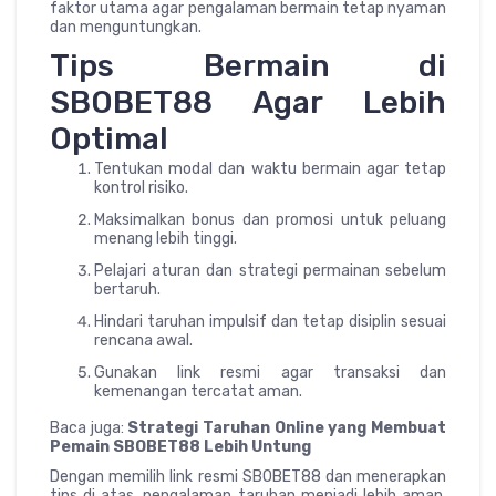
faktor utama agar pengalaman bermain tetap nyaman
dan menguntungkan.
Tips Bermain di
SBOBET88 Agar Lebih
Optimal
Tentukan modal dan waktu bermain agar tetap
kontrol risiko.
Maksimalkan bonus dan promosi untuk peluang
menang lebih tinggi.
Pelajari aturan dan strategi permainan sebelum
bertaruh.
Hindari taruhan impulsif dan tetap disiplin sesuai
rencana awal.
Gunakan link resmi agar transaksi dan
kemenangan tercatat aman.
Baca juga:
Strategi Taruhan Online yang Membuat
Pemain SBOBET88 Lebih Untung
Dengan memilih link resmi SBOBET88 dan menerapkan
tips di atas, pengalaman taruhan menjadi lebih aman,