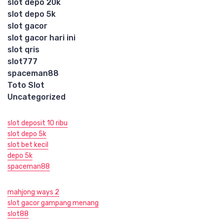
slot depo 20k
slot depo 5k
slot gacor
slot gacor hari ini
slot qris
slot777
spaceman88
Toto Slot
Uncategorized
slot deposit 10 ribu
slot depo 5k
slot bet kecil
depo 5k
spaceman88
mahjong ways 2
slot gacor gampang menang
slot88