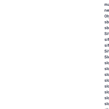
ma
n
Ol
sb
s
Si
si
si
Si
Sl
sl
sl
sl
sl
sl
sl
sl
sl