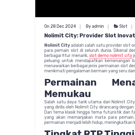
On 28 Dec 2024
By admin
Slot
Nolimit City: Provider Slot Inov
Nolimit City
adalah salah satu provider slot o
para pemain slot di seluruh dunia. Dikenal
berbagai fitur menarik,
slot demo nolimit city
j
peluang untuk mendapatkan kemenangan 
menawarkan berbagai jenis permainan slot d
menikmati pengalaman bermain yang seru da
Permainan Men
Memukau
Salah satu daya tarik utama dari Nolimit City
yang dirilis oleh Nolimit City dirancang den
Dari tema klasik hingga tema futuristik dan 
yang akan memanjakan mata para pemain. 
permainan menjadi lebih hidup, meningkatkan 
Tingkat RTP Tingg