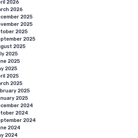
ril 2026
rch 2026
ecember 2025
ovember 2025
tober 2025
eptember 2025
gust 2025
ly 2025
ne 2025
y 2025
ril 2025
rch 2025
bruary 2025
nuary 2025
ecember 2024
tober 2024
eptember 2024
ne 2024
y 2024