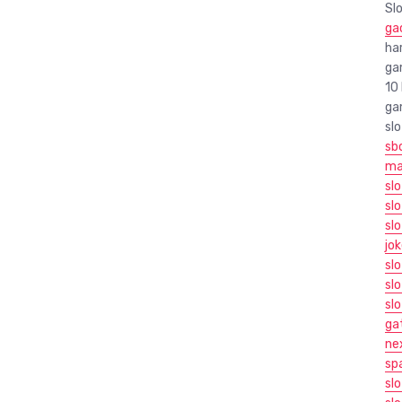
Sl
ga
har
ga
10
ga
sl
sb
ma
slo
slo
slo
jo
sl
slo
sl
ga
ne
sp
slo