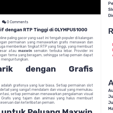
Pe
Sl
Di
0 Comments
R
atif dengan RTP Tinggi di OLYMPUS1000
nline paling gacor yang saat ini tengah populer di kalangan
 dengan permainan yang menawarkan grafis menawan dan
uga memberikan tingkat RTP yang tinggi, yang membuat
besar atau
maxwin
semakin terbuka lebar. Provider ini
engan tema yang beragam, sehingga setiap pemain dapat
n menguntungkan.
arik dengan Grafis
A
 adalah grafisnya yang luar biasa. Setiap permainan slot
gan detail yang sangat mendalam dan visual yang memukau.
Au
fantasi, setiap permainan menawarkan pengalaman visual
Ju
Grafis yang tajam dan animasi yang halus membuat
Ju
keseruan dan keterlibatan pemain.
Ma
i untuk Peluang Maxwin