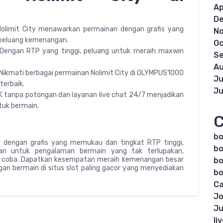
Ap
D
Nolimit City menawarkan permainan dengan grafis yang
N
peluang kemenangan.
Oc
 Dengan RTP yang tinggi, peluang untuk meraih maxwin
S
Au
 Nikmati berbagai permainan Nolimit City di OLYMPUS1000
Ju
erbaik.
Ju
0K tanpa potongan dan layanan live chat 24/7 menjadikan
uk bermain.
C
b
or dengan grafis yang memukau dan tingkat RTP tinggi,
bo
 Dan untuk pengalaman bermain yang tak terlupakan,
a coba. Dapatkan kesempatan meraih kemenangan besar
bo
an bermain di situs slot paling gacor yang menyediakan
bo
Ca
Jo
Ju
li