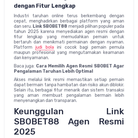
dengan Fitur Lengkap
Industri taruhan online terus berkembang dengan
cepat, menghadirkan berbagai platform yang aman
dan seru.
Link SBOBET88
menjadi pilihan populer pada
tahun 2025 karena menyediakan agen resmi dengan
fitur lengkap yang memudahkan pemain untuk
bertaruh dan menikmati permainan dengan nyaman.
Platform
judi bola
ini cocok bagi pemain pemula
maupun profesional yang mengutamakan keamanan
dan kenyamanan.
Baca juga:
Cara Memilih Agen Resmi SBOBET Agar
Pengalaman Taruhan Lebih Optimal
Akses melalui link resmi memastikan setiap pemain
dapat bermain tanpa hambatan dan risiko akun diblokir.
Selain itu, berbagai fitur menarik dan sistem transaksi
yang aman membuat pengalaman bermain lebih
menyenangkan dan transparan.
Keunggulan Link
SBOBET88 Agen Resmi
2025