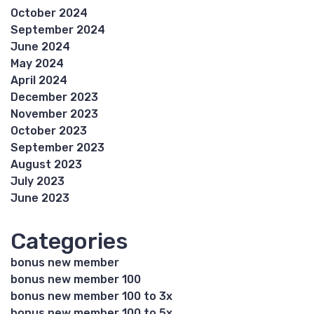
October 2024
September 2024
June 2024
May 2024
April 2024
December 2023
November 2023
October 2023
September 2023
August 2023
July 2023
June 2023
Categories
bonus new member
bonus new member 100
bonus new member 100 to 3x
bonus new member 100 to 5x