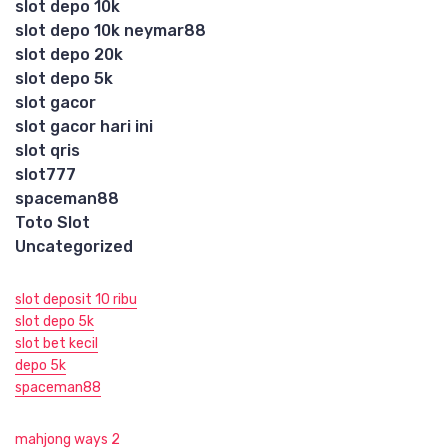
slot depo 10k
slot depo 10k neymar88
slot depo 20k
slot depo 5k
slot gacor
slot gacor hari ini
slot qris
slot777
spaceman88
Toto Slot
Uncategorized
slot deposit 10 ribu
slot depo 5k
slot bet kecil
depo 5k
spaceman88
mahjong ways 2