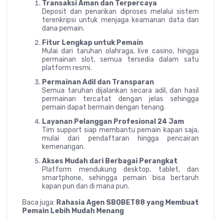
Transaksi Aman dan Terpercaya
Deposit dan penarikan diproses melalui sistem
terenkripsi untuk menjaga keamanan data dan
dana pemain.
Fitur Lengkap untuk Pemain
Mulai dari taruhan olahraga, live casino, hingga
permainan slot, semua tersedia dalam satu
platform resmi.
Permainan Adil dan Transparan
Semua taruhan dijalankan secara adil, dan hasil
permainan tercatat dengan jelas sehingga
pemain dapat bermain dengan tenang.
Layanan Pelanggan Profesional 24 Jam
Tim support siap membantu pemain kapan saja,
mulai dari pendaftaran hingga pencairan
kemenangan.
Akses Mudah dari Berbagai Perangkat
Platform mendukung desktop, tablet, dan
smartphone, sehingga pemain bisa bertaruh
kapan pun dan di mana pun.
Baca juga:
Rahasia Agen SBOBET88 yang Membuat
Pemain Lebih Mudah Menang