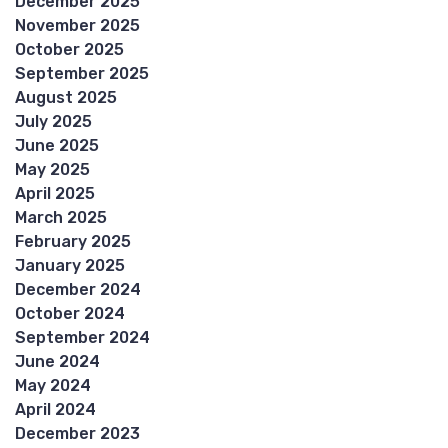
December 2025
November 2025
October 2025
September 2025
August 2025
July 2025
June 2025
May 2025
April 2025
March 2025
February 2025
January 2025
December 2024
October 2024
September 2024
June 2024
May 2024
April 2024
December 2023