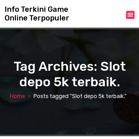
S
Info Terkini Game
k
Online Terpopuler
i
p
t
o
c
o
n
Tag Archives: Slot
t
e
depo 5k terbaik.
n
t
Home
Posts tagged "Slot depo 5k terbaik."