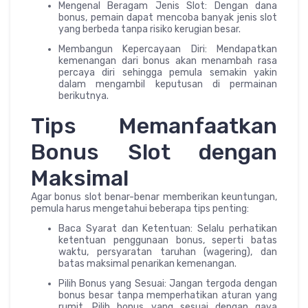
Mengenal Beragam Jenis Slot: Dengan dana
bonus, pemain dapat mencoba banyak jenis slot
yang berbeda tanpa risiko kerugian besar.
Membangun Kepercayaan Diri: Mendapatkan
kemenangan dari bonus akan menambah rasa
percaya diri sehingga pemula semakin yakin
dalam mengambil keputusan di permainan
berikutnya.
Tips Memanfaatkan
Bonus Slot dengan
Maksimal
Agar bonus slot benar-benar memberikan keuntungan,
pemula harus mengetahui beberapa tips penting:
Baca Syarat dan Ketentuan: Selalu perhatikan
ketentuan penggunaan bonus, seperti batas
waktu, persyaratan taruhan (wagering), dan
batas maksimal penarikan kemenangan.
Pilih Bonus yang Sesuai: Jangan tergoda dengan
bonus besar tanpa memperhatikan aturan yang
rumit. Pilih bonus yang sesuai dengan gaya