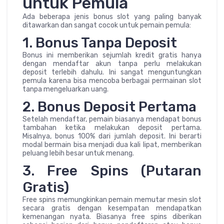
untuk Pemula
Ada beberapa jenis bonus slot yang paling banyak
ditawarkan dan sangat cocok untuk pemain pemula:
1. Bonus Tanpa Deposit
Bonus ini memberikan sejumlah kredit gratis hanya
dengan mendaftar akun tanpa perlu melakukan
deposit terlebih dahulu. Ini sangat menguntungkan
pemula karena bisa mencoba berbagai permainan slot
tanpa mengeluarkan uang.
2. Bonus Deposit Pertama
Setelah mendaftar, pemain biasanya mendapat bonus
tambahan ketika melakukan deposit pertama.
Misalnya, bonus 100% dari jumlah deposit. Ini berarti
modal bermain bisa menjadi dua kali lipat, memberikan
peluang lebih besar untuk menang.
3. Free Spins (Putaran
Gratis)
Free spins memungkinkan pemain memutar mesin slot
secara gratis dengan kesempatan mendapatkan
kemenangan nyata. Biasanya free spins diberikan