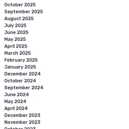
October 2025
September 2025
August 2025
July 2025
June 2025
May 2025
April 2025
March 2025
February 2025
January 2025
December 2024
October 2024
September 2024
June 2024
May 2024
April 2024
December 2023
November 2023