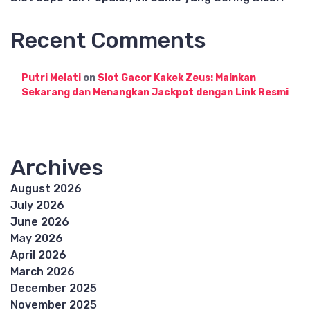
Recent Comments
Putri Melati
on
Slot Gacor Kakek Zeus: Mainkan
Sekarang dan Menangkan Jackpot dengan Link Resmi
Archives
August 2026
July 2026
June 2026
May 2026
April 2026
March 2026
December 2025
November 2025