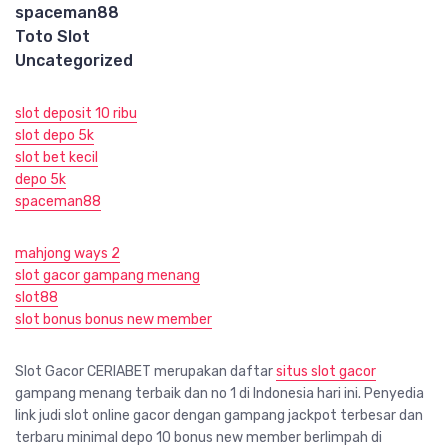
spaceman88
Toto Slot
Uncategorized
slot deposit 10 ribu
slot depo 5k
slot bet kecil
depo 5k
spaceman88
mahjong ways 2
slot gacor gampang menang
slot88
slot bonus bonus new member
Slot Gacor CERIABET merupakan daftar
situs slot gacor
gampang menang terbaik dan no 1 di Indonesia hari ini. Penyedia
link judi slot online gacor dengan gampang jackpot terbesar dan
terbaru minimal depo 10 bonus new member berlimpah di