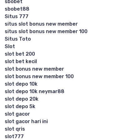
sbobet
sbobet88
Situs 777
situs slot bonus new member
situs slot bonus new member 100
Situs Toto
Slot
slot bet 200
slot bet kecil
slot bonus new member
slot bonus new member 100
slot depo 10k
slot depo 10k neymar88
slot depo 20k
slot depo 5k
slot gacor
slot gacor hari ini
slot qris
slot777