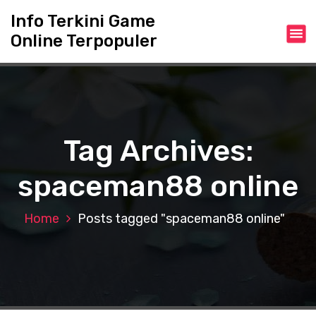
S
Info Terkini Game
k
Online Terpopuler
i
p
t
o
c
o
n
Tag Archives:
t
e
spaceman88 online
n
t
Home
Posts tagged "spaceman88 online"