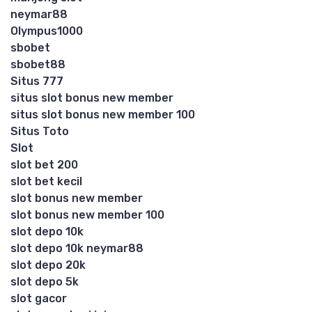
neymar88
Olympus1000
sbobet
sbobet88
Situs 777
situs slot bonus new member
situs slot bonus new member 100
Situs Toto
Slot
slot bet 200
slot bet kecil
slot bonus new member
slot bonus new member 100
slot depo 10k
slot depo 10k neymar88
slot depo 20k
slot depo 5k
slot gacor