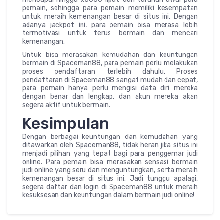
pemain, sehingga para pemain memiliki kesempatan
untuk meraih kemenangan besar di situs ini. Dengan
adanya jackpot ini, para pemain bisa merasa lebih
termotivasi untuk terus bermain dan mencari
kemenangan.
Untuk bisa merasakan kemudahan dan keuntungan
bermain di Spaceman88, para pemain perlu melakukan
proses pendaftaran terlebih dahulu. Proses
pendaftaran di Spaceman88 sangat mudah dan cepat,
para pemain hanya perlu mengisi data diri mereka
dengan benar dan lengkap, dan akun mereka akan
segera aktif untuk bermain.
Kesimpulan
Dengan berbagai keuntungan dan kemudahan yang
ditawarkan oleh Spaceman88, tidak heran jika situs ini
menjadi pilihan yang tepat bagi para penggemar judi
online. Para pemain bisa merasakan sensasi bermain
judi online yang seru dan menguntungkan, serta meraih
kemenangan besar di situs ini. Jadi tunggu apalagi,
segera daftar dan login di Spaceman88 untuk meraih
kesuksesan dan keuntungan dalam bermain judi online!