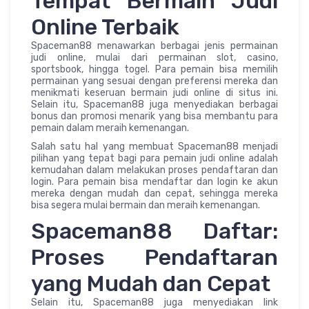
Tempat Bermain Judi
Online Terbaik
Spaceman88 menawarkan berbagai jenis permainan
judi online, mulai dari permainan slot, casino,
sportsbook, hingga togel. Para pemain bisa memilih
permainan yang sesuai dengan preferensi mereka dan
menikmati keseruan bermain judi online di situs ini.
Selain itu, Spaceman88 juga menyediakan berbagai
bonus dan promosi menarik yang bisa membantu para
pemain dalam meraih kemenangan.
Salah satu hal yang membuat Spaceman88 menjadi
pilihan yang tepat bagi para pemain judi online adalah
kemudahan dalam melakukan proses pendaftaran dan
login. Para pemain bisa mendaftar dan login ke akun
mereka dengan mudah dan cepat, sehingga mereka
bisa segera mulai bermain dan meraih kemenangan.
Spaceman88 Daftar:
Proses Pendaftaran
yang Mudah dan Cepat
Selain itu, Spaceman88 juga menyediakan link