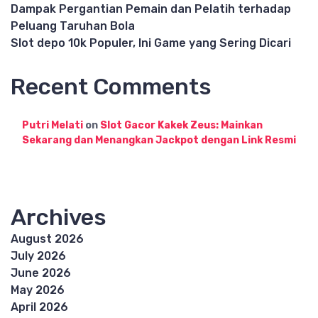
Dampak Pergantian Pemain dan Pelatih terhadap
Peluang Taruhan Bola
Slot depo 10k Populer, Ini Game yang Sering Dicari
Recent Comments
Putri Melati
on
Slot Gacor Kakek Zeus: Mainkan
Sekarang dan Menangkan Jackpot dengan Link Resmi
Archives
August 2026
July 2026
June 2026
May 2026
April 2026