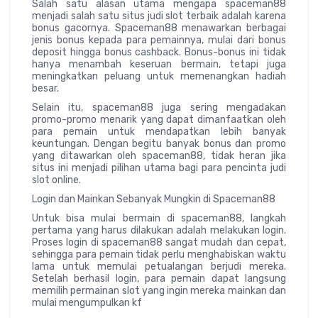
Salah satu alasan utama mengapa spaceman88
menjadi salah satu situs judi slot terbaik adalah karena
bonus gacornya. Spaceman88 menawarkan berbagai
jenis bonus kepada para pemainnya, mulai dari bonus
deposit hingga bonus cashback. Bonus-bonus ini tidak
hanya menambah keseruan bermain, tetapi juga
meningkatkan peluang untuk memenangkan hadiah
besar.
Selain itu, spaceman88 juga sering mengadakan
promo-promo menarik yang dapat dimanfaatkan oleh
para pemain untuk mendapatkan lebih banyak
keuntungan. Dengan begitu banyak bonus dan promo
yang ditawarkan oleh spaceman88, tidak heran jika
situs ini menjadi pilihan utama bagi para pencinta judi
slot online.
Login dan Mainkan Sebanyak Mungkin di Spaceman88
Untuk bisa mulai bermain di spaceman88, langkah
pertama yang harus dilakukan adalah melakukan login.
Proses login di spaceman88 sangat mudah dan cepat,
sehingga para pemain tidak perlu menghabiskan waktu
lama untuk memulai petualangan berjudi mereka.
Setelah berhasil login, para pemain dapat langsung
memilih permainan slot yang ingin mereka mainkan dan
mulai mengumpulkan kf