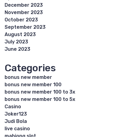
December 2023
November 2023
October 2023
September 2023
August 2023
July 2023
June 2023
Categories
bonus new member
bonus new member 100
bonus new member 100 to 3x
bonus new member 100 to 5x
Casino
Joker123
Judi Bola
live casino
mahjong slot