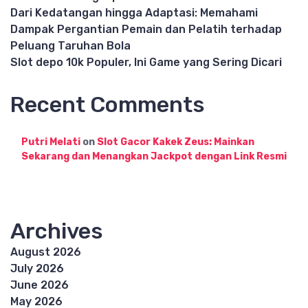
Dari Kedatangan hingga Adaptasi: Memahami
Dampak Pergantian Pemain dan Pelatih terhadap
Peluang Taruhan Bola
Slot depo 10k Populer, Ini Game yang Sering Dicari
Recent Comments
Putri Melati
on
Slot Gacor Kakek Zeus: Mainkan
Sekarang dan Menangkan Jackpot dengan Link Resmi
Archives
August 2026
July 2026
June 2026
May 2026