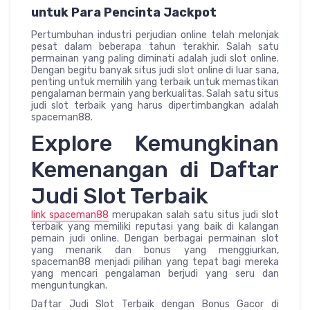
untuk Para Pencinta Jackpot
Pertumbuhan industri perjudian online telah melonjak
pesat dalam beberapa tahun terakhir. Salah satu
permainan yang paling diminati adalah judi slot online.
Dengan begitu banyak situs judi slot online di luar sana,
penting untuk memilih yang terbaik untuk memastikan
pengalaman bermain yang berkualitas. Salah satu situs
judi slot terbaik yang harus dipertimbangkan adalah
spaceman88.
Explore Kemungkinan
Kemenangan di Daftar
Judi Slot Terbaik
link spaceman88
merupakan salah satu situs judi slot
terbaik yang memiliki reputasi yang baik di kalangan
pemain judi online. Dengan berbagai permainan slot
yang menarik dan bonus yang menggiurkan,
spaceman88 menjadi pilihan yang tepat bagi mereka
yang mencari pengalaman berjudi yang seru dan
menguntungkan.
Daftar Judi Slot Terbaik dengan Bonus Gacor di