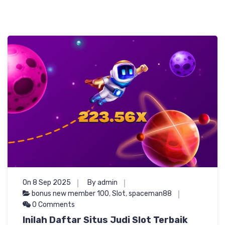
On 8 Sep 2025
By admin
bonus new member 100
,
Slot
,
spaceman88
0 Comments
Inilah Daftar Situs Judi Slot Terbaik