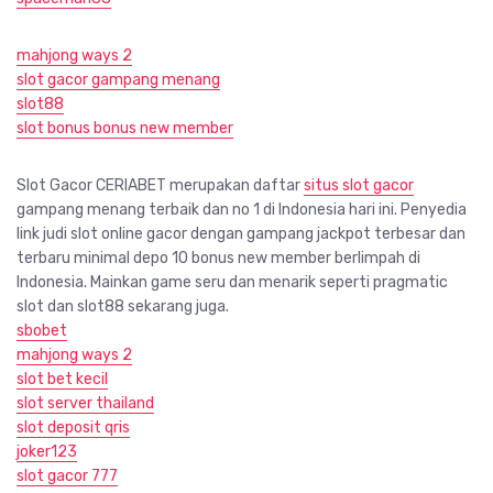
mahjong ways 2
slot gacor gampang menang
slot88
slot bonus bonus new member
Slot Gacor CERIABET merupakan daftar
situs slot gacor
gampang menang terbaik dan no 1 di Indonesia hari ini. Penyedia
link judi slot online gacor dengan gampang jackpot terbesar dan
terbaru minimal depo 10 bonus new member berlimpah di
Indonesia. Mainkan game seru dan menarik seperti pragmatic
slot dan slot88 sekarang juga.
sbobet
mahjong ways 2
slot bet kecil
slot server thailand
slot deposit qris
joker123
slot gacor 777