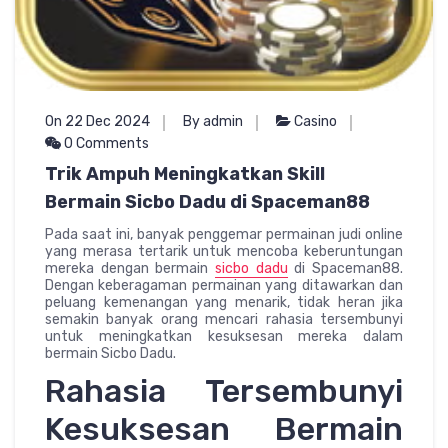
On 22 Dec 2024
By admin
Casino
0 Comments
Trik Ampuh Meningkatkan Skill
Bermain Sicbo Dadu di Spaceman88
Pada saat ini, banyak penggemar permainan judi online
yang merasa tertarik untuk mencoba keberuntungan
mereka dengan bermain
sicbo dadu
di Spaceman88.
Dengan keberagaman permainan yang ditawarkan dan
peluang kemenangan yang menarik, tidak heran jika
semakin banyak orang mencari rahasia tersembunyi
untuk meningkatkan kesuksesan mereka dalam
bermain Sicbo Dadu.
Rahasia Tersembunyi
Kesuksesan Bermain