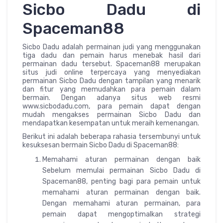
Sicbo Dadu di
Spaceman88
Sicbo Dadu adalah permainan judi yang menggunakan
tiga dadu dan pemain harus menebak hasil dari
permainan dadu tersebut. Spaceman88 merupakan
situs judi online terpercaya yang menyediakan
permainan Sicbo Dadu dengan tampilan yang menarik
dan fitur yang memudahkan para pemain dalam
bermain. Dengan adanya situs web resmi
www.sicbodadu.com, para pemain dapat dengan
mudah mengakses permainan Sicbo Dadu dan
mendapatkan kesempatan untuk meraih kemenangan.
Berikut ini adalah beberapa rahasia tersembunyi untuk
kesuksesan bermain Sicbo Dadu di Spaceman88:
Memahami aturan permainan dengan baik
Sebelum memulai permainan Sicbo Dadu di
Spaceman88, penting bagi para pemain untuk
memahami aturan permainan dengan baik.
Dengan memahami aturan permainan, para
pemain dapat mengoptimalkan strategi