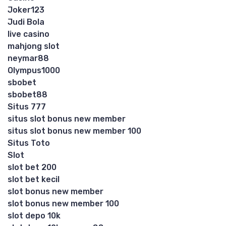
Joker123
Judi Bola
live casino
mahjong slot
neymar88
Olympus1000
sbobet
sbobet88
Situs 777
situs slot bonus new member
situs slot bonus new member 100
Situs Toto
Slot
slot bet 200
slot bet kecil
slot bonus new member
slot bonus new member 100
slot depo 10k