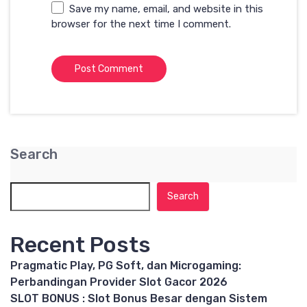
Save my name, email, and website in this
browser for the next time I comment.
Search
Search
Recent Posts
Pragmatic Play, PG Soft, dan Microgaming:
Perbandingan Provider Slot Gacor 2026
SLOT BONUS : Slot Bonus Besar dengan Sistem