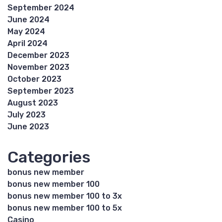
September 2024
June 2024
May 2024
April 2024
December 2023
November 2023
October 2023
September 2023
August 2023
July 2023
June 2023
Categories
bonus new member
bonus new member 100
bonus new member 100 to 3x
bonus new member 100 to 5x
Casino