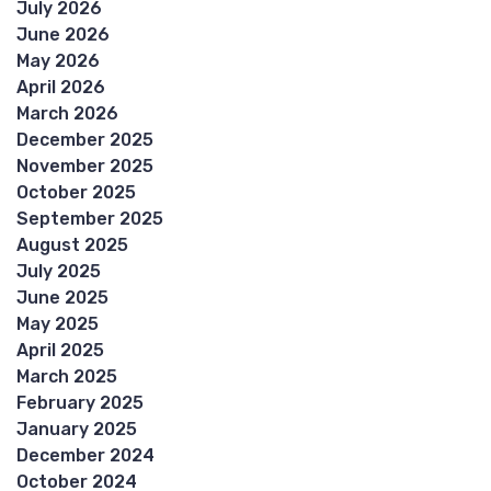
July 2026
June 2026
May 2026
April 2026
March 2026
December 2025
November 2025
October 2025
September 2025
August 2025
July 2025
June 2025
May 2025
April 2025
March 2025
February 2025
January 2025
December 2024
October 2024