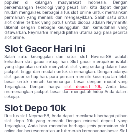
populer di kalangan masyarakat Indonesia. Dengan
perkembangan teknologi yang pesat, kini kita dapat dengan
mudah mengakses berbagai situs slot online untuk memainkan
permainan yang menarik dan mengasyikkan. Salah satu situs
slot online terbaik yang patut untuk dicoba adalah Neymar88.
Dikenal dengan berbagai keunggulan dan kemudahan yang
ditawarkan, Neymar88 menjadi pilihan utama bagi para pecinta
slot online.
Slot Gacor Hari Ini
Salah satu keunggulan dari situs slot Neymar88 adalah
kehadiran slot gacor setiap hari. Slot gacor merupakan istilah
yang digunakan untuk menyebut slot yang sedang dalam fase
jackpot tinggi dan mudah untuk dimenangkan. Dengan adanya
slot gacor setiap hari, para pemain memiliki kesempatan lebih
besar untuk meraih kemenangan besar dengan modal yang
terjangkau. Dengan hanya
slot depoist 10k
, Anda bisa
memenangkan jackpot besar dan mengubah hidup Anda dalam
sekejap.
Slot Depo 10k
Di situs slot Neymar88, Anda dapat menikmati berbagai pilihan
slot depo 10k yang menarik. Dengan minimal deposit yang
terjangkau, Anda bisa mencoba berbagai jenis permainan slot
online dan berkesempatan untuk meraih kemenangan besar. Slot