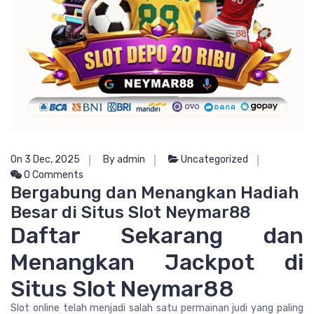
On 3 Dec, 2025
By admin
Uncategorized
0 Comments
Bergabung dan Menangkan Hadiah
Besar di Situs Slot Neymar88
Daftar Sekarang dan
Menangkan Jackpot di
Situs Slot Neymar88
Slot online telah menjadi salah satu permainan judi yang paling