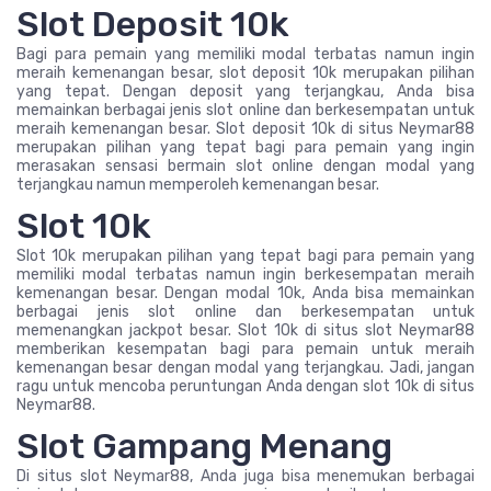
Slot Deposit 10k
Bagi para pemain yang memiliki modal terbatas namun ingin
meraih kemenangan besar, slot deposit 10k merupakan pilihan
yang tepat. Dengan deposit yang terjangkau, Anda bisa
memainkan berbagai jenis slot online dan berkesempatan untuk
meraih kemenangan besar. Slot deposit 10k di situs Neymar88
merupakan pilihan yang tepat bagi para pemain yang ingin
merasakan sensasi bermain slot online dengan modal yang
terjangkau namun memperoleh kemenangan besar.
Slot 10k
Slot 10k merupakan pilihan yang tepat bagi para pemain yang
memiliki modal terbatas namun ingin berkesempatan meraih
kemenangan besar. Dengan modal 10k, Anda bisa memainkan
berbagai jenis slot online dan berkesempatan untuk
memenangkan jackpot besar. Slot 10k di situs slot Neymar88
memberikan kesempatan bagi para pemain untuk meraih
kemenangan besar dengan modal yang terjangkau. Jadi, jangan
ragu untuk mencoba peruntungan Anda dengan slot 10k di situs
Neymar88.
Slot Gampang Menang
Di situs slot Neymar88, Anda juga bisa menemukan berbagai