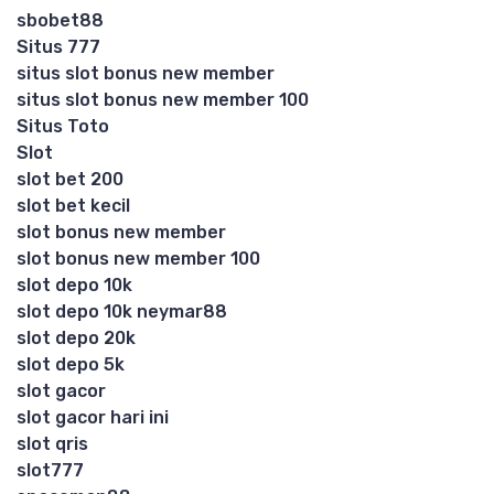
sbobet88
Situs 777
situs slot bonus new member
situs slot bonus new member 100
Situs Toto
Slot
slot bet 200
slot bet kecil
slot bonus new member
slot bonus new member 100
slot depo 10k
slot depo 10k neymar88
slot depo 20k
slot depo 5k
slot gacor
slot gacor hari ini
slot qris
slot777