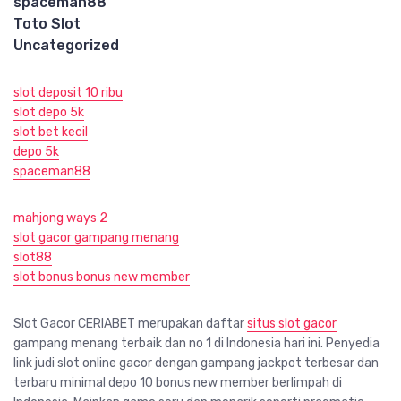
spaceman88
Toto Slot
Uncategorized
slot deposit 10 ribu
slot depo 5k
slot bet kecil
depo 5k
spaceman88
mahjong ways 2
slot gacor gampang menang
slot88
slot bonus bonus new member
Slot Gacor CERIABET merupakan daftar
situs slot gacor
gampang menang terbaik dan no 1 di Indonesia hari ini. Penyedia
link judi slot online gacor dengan gampang jackpot terbesar dan
terbaru minimal depo 10 bonus new member berlimpah di