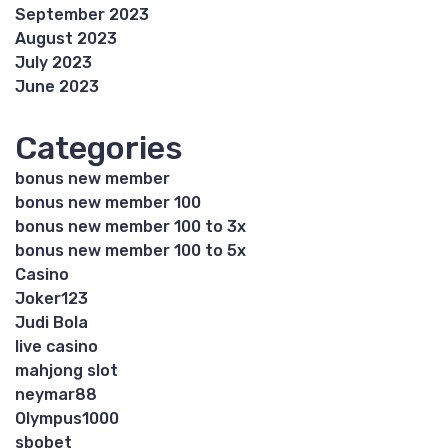
September 2023
August 2023
July 2023
June 2023
Categories
bonus new member
bonus new member 100
bonus new member 100 to 3x
bonus new member 100 to 5x
Casino
Joker123
Judi Bola
live casino
mahjong slot
neymar88
Olympus1000
sbobet