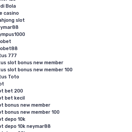
di Bola
ve casino
hjong slot
eymar88
ympus1000
obet
bobet88
tus 777
tus slot bonus new member
tus slot bonus new member 100
tus Toto
ot
ot bet 200
ot bet kecil
ot bonus new member
ot bonus new member 100
ot depo 10k
ot depo 10k neymar88