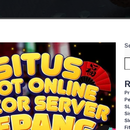
S
R
Pr
Pe
SL
Si
Sl
Fi