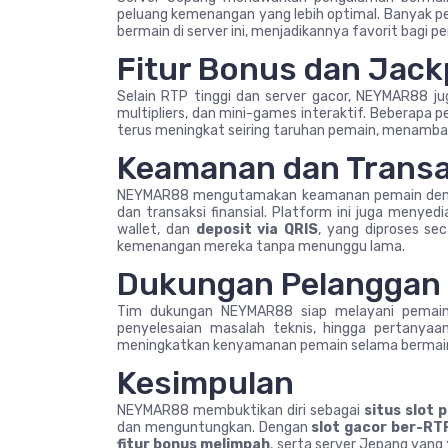
peluang kemenangan yang lebih optimal. Banyak pe
bermain di server ini, menjadikannya favorit bagi
Fitur Bonus dan Jack
Selain RTP tinggi dan server gacor, NEYMAR88 
multipliers, dan mini-games interaktif. Beberapa 
terus meningkat seiring taruhan pemain, menambah
Keamanan dan Transa
NEYMAR88 mengutamakan keamanan pemain de
dan transaksi finansial. Platform ini juga menye
wallet, dan
deposit via QRIS
, yang diproses s
kemenangan mereka tanpa menunggu lama.
Dukungan Pelanggan 
Tim dukungan NEYMAR88 siap melayani pemain 
penyelesaian masalah teknis, hingga pertanyaan
meningkatkan kenyamanan pemain selama bermai
Kesimpulan
NEYMAR88 membuktikan diri sebagai
situs slot 
dan menguntungkan. Dengan
slot gacor ber-RTP
fitur bonus melimpah
, serta server Jepang yang