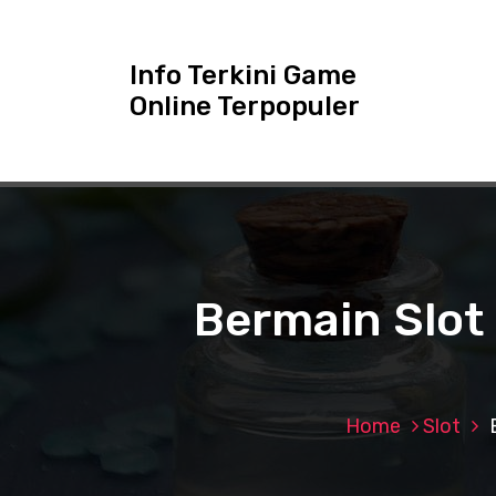
S
k
i
Info Terkini Game
p
Online Terpopuler
t
o
c
o
n
t
e
n
Bermain Slot
t
Home
Slot