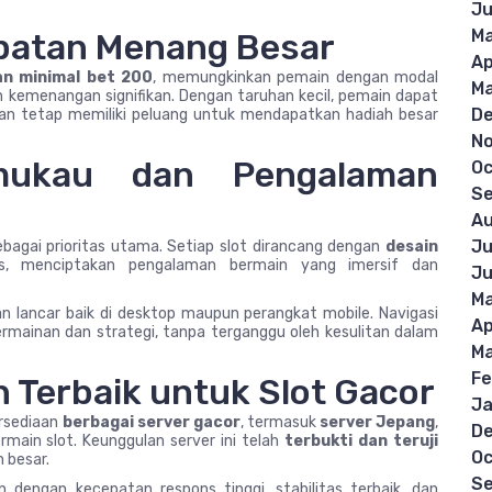
Ju
Ma
mpatan Menang Besar
Ap
an minimal bet 200
, memungkinkan pemain dengan modal
Ma
 kemenangan signifikan. Dengan taruhan kecil, pemain dapat
D
dan tetap memiliki peluang untuk mendapatkan hadiah besar
N
mukau dan Pengalaman
Oc
S
Au
Ju
ai prioritas utama. Setiap slot dirancang dengan
desain
, menciptakan pengalaman bermain yang imersif dan
Ju
Ma
n lancar baik di desktop maupun perangkat mobile. Navigasi
Ap
rmainan dan strategi, tanpa terganggu oleh kesulitan dalam
Ma
Fe
n Terbaik untuk Slot Gacor
Ja
ersediaan
berbagai server gacor
, termasuk
server Jepang
,
D
rmain slot. Keunggulan server ini telah
terbukti dan teruji
Oc
 besar.
S
engan kecepatan respons tinggi, stabilitas terbaik, dan