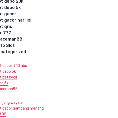
ot depo 20k
ot depo 5k
ot gacor
ot gacor hari ini
ot qris
ot777
paceman88
to Slot
categorized
t deposit 10 ribu
ot depo 5k
t bet kecil
po 5k
aceman88
hjong ways 2
ot gacor gampang menang
ot88