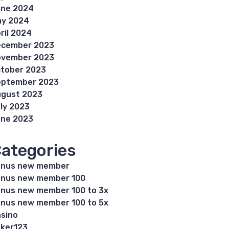
ne 2024
y 2024
ril 2024
ecember 2023
ovember 2023
tober 2023
eptember 2023
gust 2023
ly 2023
ne 2023
ategories
onus new member
nus new member 100
nus new member 100 to 3x
nus new member 100 to 5x
sino
ker123