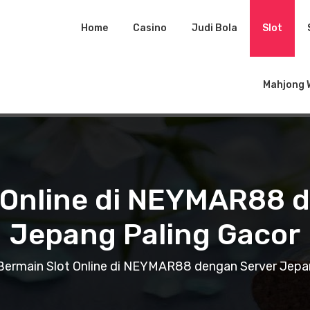
Home
Casino
Judi Bola
Slot
Mahjong 
 Online di NEYMAR88 
Jepang Paling Gacor
Bermain Slot Online di NEYMAR88 dengan Server Jepa