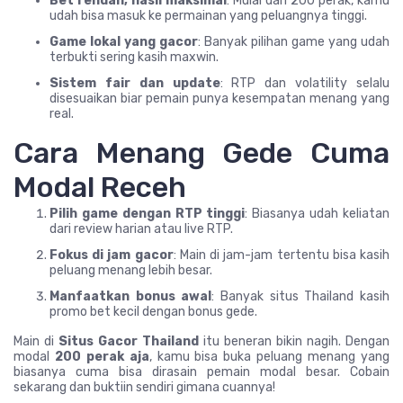
Bet rendah, hasil maksimal
: Mulai dari 200 perak, kamu
udah bisa masuk ke permainan yang peluangnya tinggi.
Game lokal yang gacor
: Banyak pilihan game yang udah
terbukti sering kasih maxwin.
Sistem fair dan update
: RTP dan volatility selalu
disesuaikan biar pemain punya kesempatan menang yang
real.
Cara Menang Gede Cuma
Modal Receh
Pilih game dengan RTP tinggi
: Biasanya udah keliatan
dari review harian atau live RTP.
Fokus di jam gacor
: Main di jam-jam tertentu bisa kasih
peluang menang lebih besar.
Manfaatkan bonus awal
: Banyak situs Thailand kasih
promo bet kecil dengan bonus gede.
Main di
Situs Gacor Thailand
itu beneran bikin nagih. Dengan
modal
200 perak aja
, kamu bisa buka peluang menang yang
biasanya cuma bisa dirasain pemain modal besar. Cobain
sekarang dan buktiin sendiri gimana cuannya!