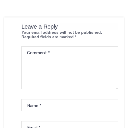
Leave a Reply
Your email address will not be published.
Required fields are marked
*
Comment
*
Name
*
Email
*