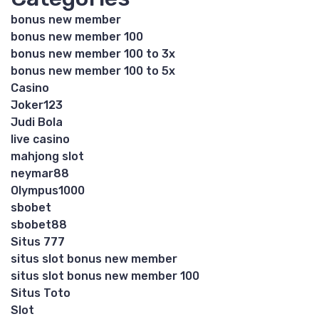
bonus new member
bonus new member 100
bonus new member 100 to 3x
bonus new member 100 to 5x
Casino
Joker123
Judi Bola
live casino
mahjong slot
neymar88
Olympus1000
sbobet
sbobet88
Situs 777
situs slot bonus new member
situs slot bonus new member 100
Situs Toto
Slot