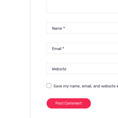
Name
*
Email
*
Website
Save my name, email, and website i