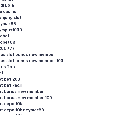
di Bola
ve casino
hjong slot
eymar88
ympus1000
obet
bobet88
tus 777
tus slot bonus new member
tus slot bonus new member 100
tus Toto
ot
ot bet 200
ot bet kecil
ot bonus new member
ot bonus new member 100
ot depo 10k
ot depo 10k neymar88