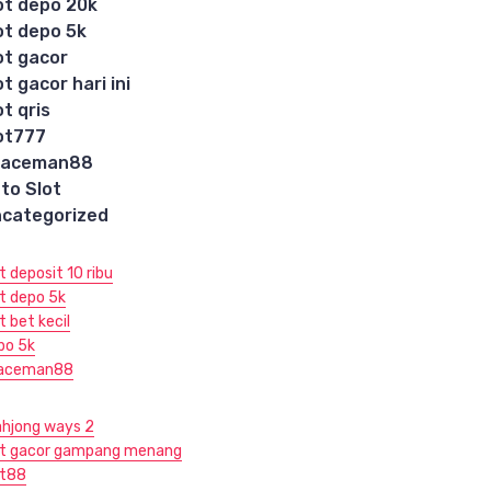
ot depo 20k
ot depo 5k
ot gacor
ot gacor hari ini
ot qris
ot777
paceman88
to Slot
categorized
t deposit 10 ribu
ot depo 5k
t bet kecil
po 5k
aceman88
hjong ways 2
ot gacor gampang menang
ot88