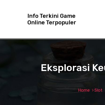
S
k
i
Info Terkini Game
p
Online Terpopuler
t
o
c
o
n
t
e
n
Eksplorasi K
t
Home
Slot