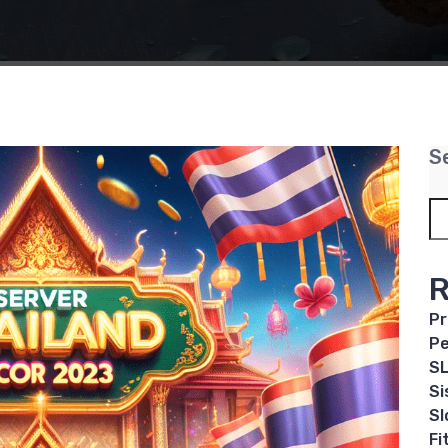
S
R
Pr
Pe
SL
Si
Sl
Fi