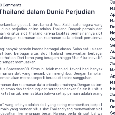
Ju
0 Comments
Ma
 Thailand dalam Dunia Perjudian
Ap
Ma
rus berkembang pesat, terutama di Asia. Salah satu negara yang
D
 dunia perjudian online adalah Thailand. Banyak pemain dari
N
ain di situs slot thailand karena kualitas permainannya slot
kenal dengan keamanan dan keamanan data pribadi pemainnya
Oc
S
bagi banyak pemain karena berbagai alasan. Salah satu alasan
Au
t baik. Berbagai situs slot Thailand menawarkan berbagai
Ju
rhatian. Dari tema yang beragam hingga fitur-fitur inovatif,
ng sangat memuaskan.
Ju
situs Spaceman88. Situs ini telah menjadi favorit bagi banyak
Ma
mainan slot yang menarik dan menghibur. Dengan tampilan
Ap
pemain akan merasa seperti berada di kasino sungguhan.
Ma
 keamanan dan keamanan data pribadi pemainnya. Dengan sistem
Fe
ap aman dan terlindungi dari serangan hacker. Selain itu, situs
yang ketat untuk memastikan bahwa setiap pemain adalah orang
Ja
D
cor”, yang artinya adalah slot yang sering memberikan jackpot
Oc
ain yang mencari situs slot Thailand yang menawarkan slot
S
dapatkan kemenangan besar. Namun, perlu diingat bahwa