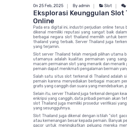
On 25 Feb, 2025
By admin
Slot
Eksplorasi Keunggulan Slot
Online
Pada era digital ini, industri perjudian online te
dikenal memiliki reputasi yang sangat baik dalam
berbagai negara slot thailand memilih untuk berm
thailand yang terbaik. Server Thailand juga ter
yang terjamin.
Slot server Thailand telah menjadi pilihan utama 
utamanya adalah kualitas permainan yang sanga
macam permainan slot yang menarik dan menarik pe
pemain dapat menikmati pengalaman bermain ya
Salah satu situs slot terkenal di Thailand adalah 
pemain karena menyediakan berbagai macam per
grafis yang canggih dan suara yang mendebarkan, 
Selain itu, server Thailand juga terkenal dengan
enkripsi yang canggih, data pribadi pemain akan tet
slot Thailand juga memiliki prosedur verifikasi 
yang sesungguhnya.
Slot Thailand juga dikenal dengan istilah “slot ga
atau kemenangan besar kepada pemain. Banyak pem
gacor untuk meningkatkan peluang mereka men