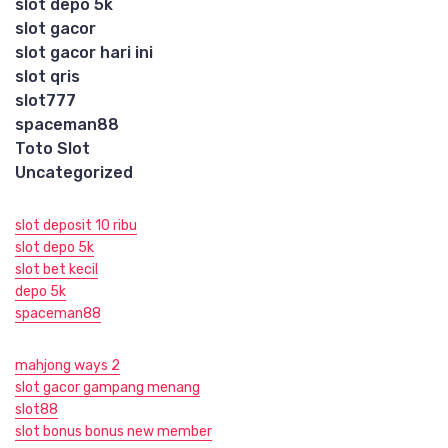
slot depo 5k
slot gacor
slot gacor hari ini
slot qris
slot777
spaceman88
Toto Slot
Uncategorized
slot deposit 10 ribu
slot depo 5k
slot bet kecil
depo 5k
spaceman88
mahjong ways 2
slot gacor gampang menang
slot88
slot bonus bonus new member