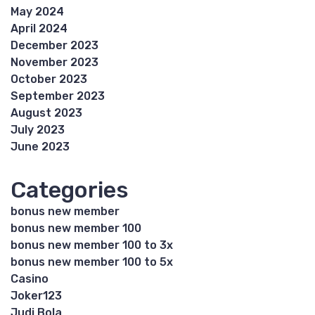
May 2024
April 2024
December 2023
November 2023
October 2023
September 2023
August 2023
July 2023
June 2023
Categories
bonus new member
bonus new member 100
bonus new member 100 to 3x
bonus new member 100 to 5x
Casino
Joker123
Judi Bola