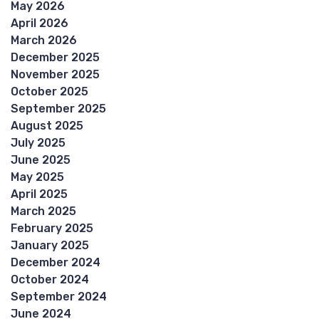
May 2026
April 2026
March 2026
December 2025
November 2025
October 2025
September 2025
August 2025
July 2025
June 2025
May 2025
April 2025
March 2025
February 2025
January 2025
December 2024
October 2024
September 2024
June 2024