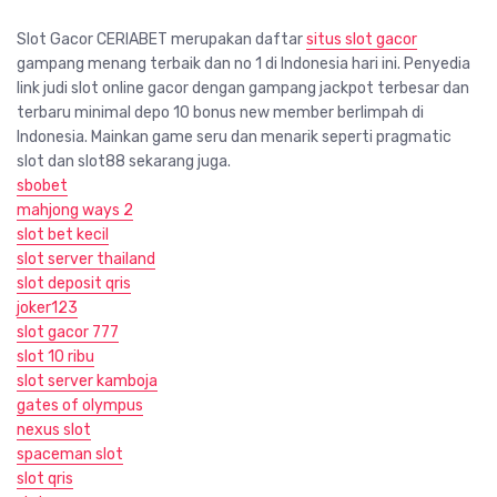
Slot Gacor CERIABET merupakan daftar
situs slot gacor
gampang menang terbaik dan no 1 di Indonesia hari ini. Penyedia
link judi slot online gacor dengan gampang jackpot terbesar dan
terbaru minimal depo 10 bonus new member berlimpah di
Indonesia. Mainkan game seru dan menarik seperti pragmatic
slot dan slot88 sekarang juga.
sbobet
mahjong ways 2
slot bet kecil
slot server thailand
slot deposit qris
joker123
slot gacor 777
slot 10 ribu
slot server kamboja
gates of olympus
nexus slot
spaceman slot
slot qris