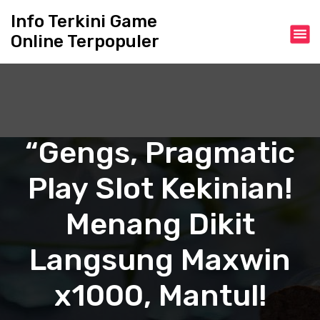
S
Info Terkini Game
k
Online Terpopuler
i
p
t
o
c
o
n
“Gengs, Pragmatic
t
e
Play Slot Kekinian!
n
t
Menang Dikit
Langsung Maxwin
x1000, Mantul!