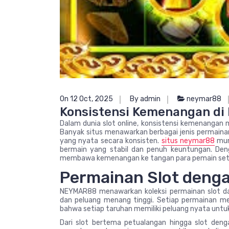
On 12 Oct, 2025
By admin
neymar88
Konsistensi Kemenangan di
Dalam dunia slot online, konsistensi kemenangan m
Banyak situs menawarkan berbagai jenis permain
yang nyata secara konsisten.
situs neymar88
mun
bermain yang stabil dan penuh keuntungan. Den
membawa kemenangan ke tangan para pemain setia
Permainan Slot denga
NEYMAR88 menawarkan koleksi permainan slot dar
dan peluang menang tinggi. Setiap permainan me
bahwa setiap taruhan memiliki peluang nyata unt
Dari slot bertema petualangan hingga slot deng