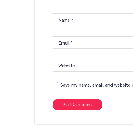
Name
*
Email
*
Website
Save my name, email, and website i