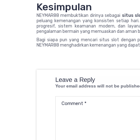
Kesimpulan
NEYMAR88 membuktikan dirinya sebagai
situs s
peluang kemenangan yang konsisten setiap hari. 
progresif, sistem keamanan modern, dan laya
pengalaman bermain yang memuaskan dan aman ba
Bagi siapa pun yang mencari situs slot denga
NEYMAR88 menghadirkan kemenangan yang dapat di
Leave a Reply
Your email address will not be publishe
Comment
*