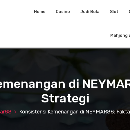
Home
Casino
Judi Bola
Slot
Mahjong 
Kemenangan di NEYMAR
Strategi
ar88
Konsistensi Kemenangan di NEYMAR88: Fakta 