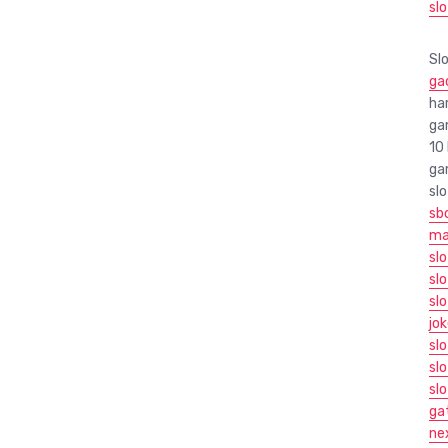
sl
Sl
ga
har
ga
10
ga
sl
sb
ma
slo
slo
slo
jo
sl
slo
sl
ga
ne