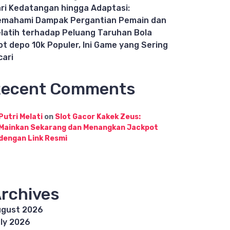
ri Kedatangan hingga Adaptasi:
mahami Dampak Pergantian Pemain dan
latih terhadap Peluang Taruhan Bola
ot depo 10k Populer, Ini Game yang Sering
cari
ecent Comments
Putri Melati
on
Slot Gacor Kakek Zeus:
Mainkan Sekarang dan Menangkan Jackpot
dengan Link Resmi
rchives
gust 2026
ly 2026