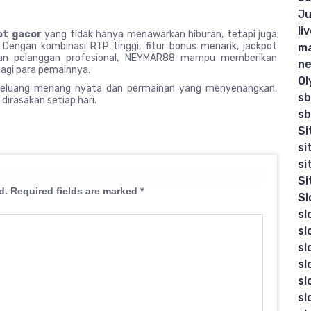
Ju
li
lot gacor
yang tidak hanya menawarkan hiburan, tetapi juga
Dengan kombinasi RTP tinggi, fitur bonus menarik, jackpot
ma
nan pelanggan profesional, NEYMAR88 mampu memberikan
n
gi para pemainnya.
Ol
n peluang menang nyata dan permainan yang menyenangkan,
sb
rasakan setiap hari.
s
Si
si
si
Si
d.
Required fields are marked
*
Sl
sl
sl
sl
sl
sl
sl