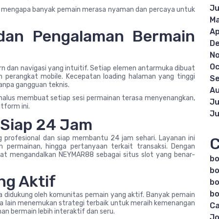
Ju
tor mengapa banyak pemain merasa nyaman dan percaya untuk
Ma
dan Pengalaman Bermain
Ap
D
N
Oc
dan navigasi yang intuitif. Setiap elemen antarmuka dibuat
n perangkat mobile. Kecepatan loading halaman yang tinggi
S
anpa gangguan teknis.
Au
g halus membuat setiap sesi permainan terasa menyenangkan,
Ju
form ini.
Ju
Siap 24 Jam
profesional dan siap membantu 24 jam sehari. Layanan ini
C
 permainan, hingga pertanyaan terkait transaksi. Dengan
pat mengandalkan NEYMAR88 sebagai situs slot yang benar-
b
bo
g Aktif
bo
bo
a didukung oleh komunitas pemain yang aktif. Banyak pemain
a lain menemukan strategi terbaik untuk meraih kemenangan
Ca
n bermain lebih interaktif dan seru.
Jo