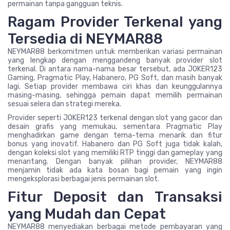
permainan tanpa gangguan teknis.
Ragam Provider Terkenal yang
Tersedia di NEYMAR88
NEYMAR88 berkomitmen untuk memberikan variasi permainan
yang lengkap dengan menggandeng banyak provider slot
terkenal. Di antara nama-nama besar tersebut, ada JOKER123
Gaming, Pragmatic Play, Habanero, PG Soft, dan masih banyak
lagi. Setiap provider membawa ciri khas dan keunggulannya
masing-masing, sehingga pemain dapat memilih permainan
sesuai selera dan strategi mereka.
Provider seperti JOKER123 terkenal dengan slot yang gacor dan
desain grafis yang memukau, sementara Pragmatic Play
menghadirkan game dengan tema-tema menarik dan fitur
bonus yang inovatif. Habanero dan PG Soft juga tidak kalah,
dengan koleksi slot yang memiliki RTP tinggi dan gameplay yang
menantang. Dengan banyak pilihan provider, NEYMAR88
menjamin tidak ada kata bosan bagi pemain yang ingin
mengeksplorasi berbagai jenis permainan slot.
Fitur Deposit dan Transaksi
yang Mudah dan Cepat
NEYMAR88 menyediakan berbagai metode pembayaran yang