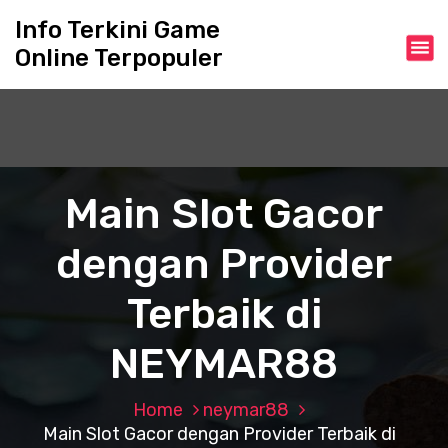
S
Info Terkini Game
k
Online Terpopuler
i
p
t
o
c
o
n
Main Slot Gacor
t
e
dengan Provider
n
t
Terbaik di
NEYMAR88
Home
neymar88
Main Slot Gacor dengan Provider Terbaik di