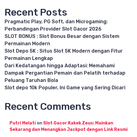
Recent Posts
Pragmatic Play, PG Soft, dan Microgaming:
Perbandingan Provider Slot Gacor 2026
SLOT BONUS : Slot Bonus Besar dengan Sistem
Permainan Modern
Slot Depo 5K : Situs Slot 5K Modern dengan Fitur
Permainan Lengkap
Dari Kedatangan hingga Adaptasi: Memahami
Dampak Pergantian Pemain dan Pelatih terhadap
Peluang Taruhan Bola
Slot depo 10k Populer, Ini Game yang Sering Dicari
Recent Comments
Putri Melati
on
Slot Gacor Kakek Zeus: Mainkan
Sekarang dan Menangkan Jackpot dengan Link Resmi