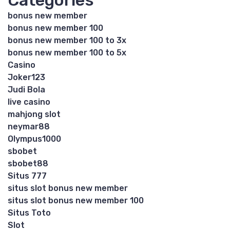
bonus new member
bonus new member 100
bonus new member 100 to 3x
bonus new member 100 to 5x
Casino
Joker123
Judi Bola
live casino
mahjong slot
neymar88
Olympus1000
sbobet
sbobet88
Situs 777
situs slot bonus new member
situs slot bonus new member 100
Situs Toto
Slot