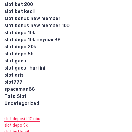
slot bet 200
slot bet kecil
slot bonus new member
slot bonus new member 100
slot depo 10k
slot depo 10k neymar88
slot depo 20k
slot depo 5k
slot gacor
slot gacor hari ini
slot qris
slot777
spaceman88
Toto Slot
Uncategorized
slot deposit 10 ribu
slot depo 5k
slot bet kecil