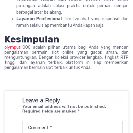
potongan adalah solusi praktis untuk pemain dengan
berbagai latar belakang.
Layanan Profesional
: Tim live chat yang responsif dan
ramah selalu siap membantu Anda kapan saja.
Kesimpulan
olympus
1000 adalah pilihan utama bagi Anda yang mencari
pengalaman bermain slot online yang gacor, aman, dan
menguntungkan. Dengan koleksi provider lengkap, tingkat RTP
tinggi, dan layanan terbaik, platform ini siap memberikan
pengalaman bermain slot terbaik untuk Anda.
Leave a Reply
Your email address will not be published.
Required fields are marked
*
Comment
*