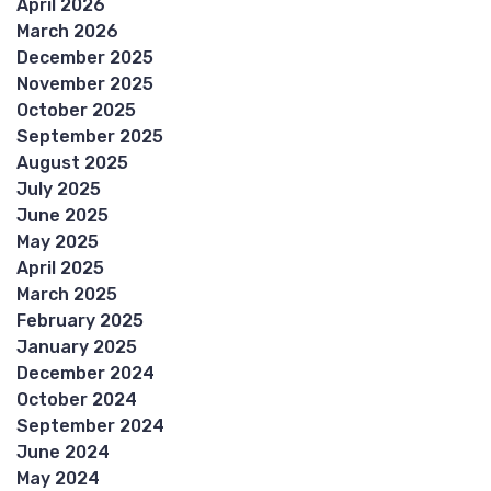
April 2026
March 2026
December 2025
November 2025
October 2025
September 2025
August 2025
July 2025
June 2025
May 2025
April 2025
March 2025
February 2025
January 2025
December 2024
October 2024
September 2024
June 2024
May 2024