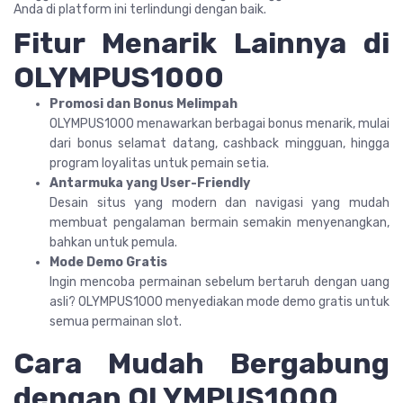
Anda di platform ini terlindungi dengan baik.
Fitur Menarik Lainnya di
OLYMPUS1000
Promosi dan Bonus Melimpah
OLYMPUS1000 menawarkan berbagai bonus menarik, mulai
dari bonus selamat datang, cashback mingguan, hingga
program loyalitas untuk pemain setia.
Antarmuka yang User-Friendly
Desain situs yang modern dan navigasi yang mudah
membuat pengalaman bermain semakin menyenangkan,
bahkan untuk pemula.
Mode Demo Gratis
Ingin mencoba permainan sebelum bertaruh dengan uang
asli? OLYMPUS1000 menyediakan mode demo gratis untuk
semua permainan slot.
Cara Mudah Bergabung
dengan OLYMPUS1000