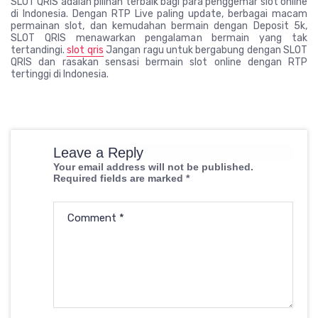
SLOT QRIS adalah pilihan terbaik bagi para penggemar slot online
di Indonesia. Dengan RTP Live paling update, berbagai macam
permainan slot, dan kemudahan bermain dengan Deposit 5k,
SLOT QRIS menawarkan pengalaman bermain yang tak
tertandingi.
slot qris
Jangan ragu untuk bergabung dengan SLOT
QRIS dan rasakan sensasi bermain slot online dengan RTP
tertinggi di Indonesia.
Leave a Reply
Your email address will not be published.
Required fields are marked
*
Comment
*