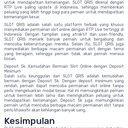
untuk mendapatkan kemenangan. SLOT QRIS dikenal dengan
RTP Live paling update di Indonesia, sehingga memberikan
peluang yang lebih tinggi bagi para pemain untuk mendapatkan
kemenangan besar.
SLOT QRIS adalah salah satu platform terbaik yang khusus
menyediakan permainan slot online dengan RTP Live tertinggi di
Indonesia. Dengan tampilan yang atraktif dan user-friendly,
SLOT QRIS menarik banyak pemain untuk bergabung dan
mencoba keberuntungan mereka. Selain itu, SLOT QRIS juga
menyediakan berbagai macam permainan slot dengan tema
yang beragam, sehingga pemain tidak akan pernah merasa
bosan.
Deposit 5k: Kemudahan Bermain Slot Online dengan Deposit
Minimum
Salah satu keunggulan dari SLOT QRIS adalah kemudahan
bermain dengan Deposit 5k. Dengan deposit minimum yang
rendah, pemain dapat mencoba permainan slot online tanpa
perlu mengeluarkan modal besar. Hal ini memungkinkan pemain
untuk bermain lebih lama dan meningkatkan peluang untuk
mendapatkan kemenangan. Deposit 5k juga memungkinkan
pemain untuk mencoba berbagai macam permainan slot tanpa
perlu khawatir akan kehilangan banyak uang.
Kesimpulan