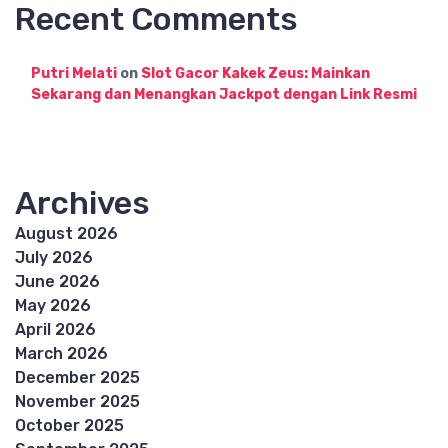
Recent Comments
Putri Melati
on
Slot Gacor Kakek Zeus: Mainkan
Sekarang dan Menangkan Jackpot dengan Link Resmi
Archives
August 2026
July 2026
June 2026
May 2026
April 2026
March 2026
December 2025
November 2025
October 2025