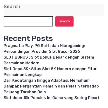
Search
Search
Recent Posts
Pragmatic Play, PG Soft, dan Microgaming:
Perbandingan Provider Slot Gacor 2026
SLOT BONUS : Slot Bonus Besar dengan Sistem
Permainan Modern
Slot Depo 5K : Situs Slot 5K Modern dengan Fitur
Permainan Lengkap
Dari Kedatangan hingga Adaptasi: Memahami
Dampak Pergantian Pemain dan Pelatih terhadap
Peluang Taruhan Bola
Slot depo 10k Populer, Ini Game yang Sering Dicari