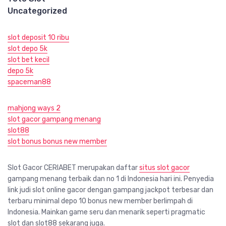
Uncategorized
slot deposit 10 ribu
slot depo 5k
slot bet kecil
depo 5k
spaceman88
mahjong ways 2
slot gacor gampang menang
slot88
slot bonus bonus new member
Slot Gacor CERIABET merupakan daftar
situs slot gacor
gampang menang terbaik dan no 1 di Indonesia hari ini. Penyedia
link judi slot online gacor dengan gampang jackpot terbesar dan
terbaru minimal depo 10 bonus new member berlimpah di
Indonesia. Mainkan game seru dan menarik seperti pragmatic
slot dan slot88 sekarang juga.