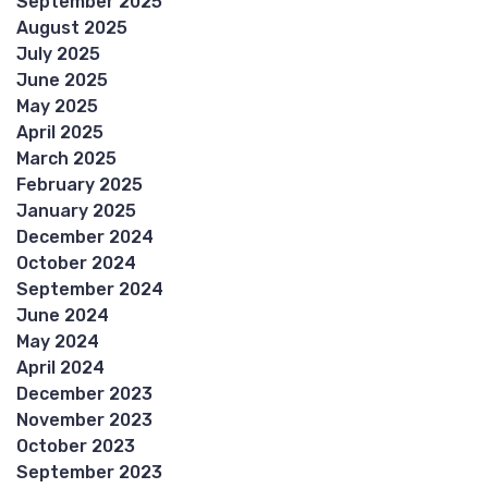
September 2025
August 2025
July 2025
June 2025
May 2025
April 2025
March 2025
February 2025
January 2025
December 2024
October 2024
September 2024
June 2024
May 2024
April 2024
December 2023
November 2023
October 2023
September 2023