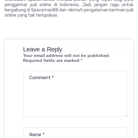
penggemar judi online di Indonesia. Jadi, jangan ragu untuk
bergabung di Spaceman88 dan nikmati pengalaman bermain judi
online yang tak terlupakan.
Leave a Reply
Your email address will not be published.
Required fields are marked
*
Comment
*
Name
*