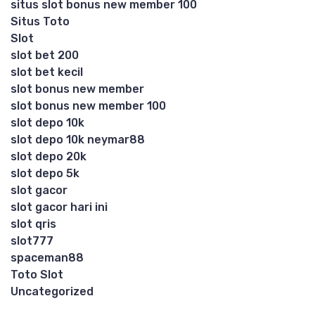
situs slot bonus new member 100
Situs Toto
Slot
slot bet 200
slot bet kecil
slot bonus new member
slot bonus new member 100
slot depo 10k
slot depo 10k neymar88
slot depo 20k
slot depo 5k
slot gacor
slot gacor hari ini
slot qris
slot777
spaceman88
Toto Slot
Uncategorized