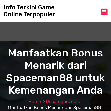
S
Info Terkini Game
k
Online Terpopuler
i
p
t
o
c
o
n
Manfaatkan Bonus
t
e
Menarik dari
n
t
Spaceman88 untuk
Kemenangan Anda
Home
Uncategorized
Manfaatkan Bonus Menarik dari Spaceman88