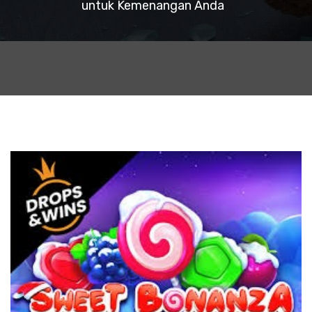
untuk Kemenangan Anda