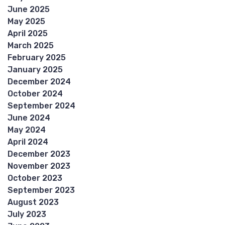
June 2025
May 2025
April 2025
March 2025
February 2025
January 2025
December 2024
October 2024
September 2024
June 2024
May 2024
April 2024
December 2023
November 2023
October 2023
September 2023
August 2023
July 2023