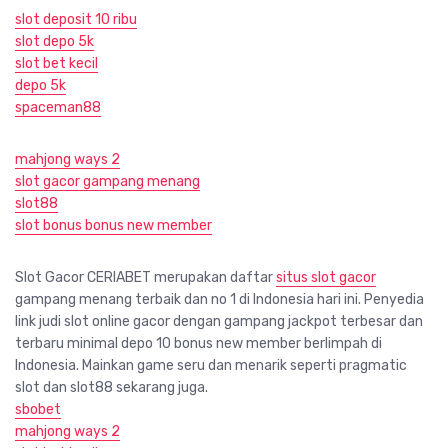
slot deposit 10 ribu
slot depo 5k
slot bet kecil
depo 5k
spaceman88
mahjong ways 2
slot gacor gampang menang
slot88
slot bonus bonus new member
Slot Gacor CERIABET merupakan daftar
situs slot gacor
gampang menang terbaik dan no 1 di Indonesia hari ini. Penyedia
link judi slot online gacor dengan gampang jackpot terbesar dan
terbaru minimal depo 10 bonus new member berlimpah di
Indonesia. Mainkan game seru dan menarik seperti pragmatic
slot dan slot88 sekarang juga.
sbobet
mahjong ways 2