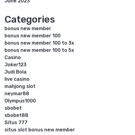
June 2023
Categories
bonus new member
bonus new member 100
bonus new member 100 to 3x
bonus new member 100 to 5x
Casino
Joker123
Judi Bola
live casino
mahjong slot
neymar88
Olympus1000
sbobet
sbobet88
Situs 777
situs slot bonus new member