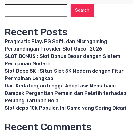
Search
Recent Posts
Pragmatic Play, PG Soft, dan Microgaming:
Perbandingan Provider Slot Gacor 2026
SLOT BONUS : Slot Bonus Besar dengan Sistem
Permainan Modern
Slot Depo 5K : Situs Slot 5K Modern dengan Fitur
Permainan Lengkap
Dari Kedatangan hingga Adaptasi: Memahami
Dampak Pergantian Pemain dan Pelatih terhadap
Peluang Taruhan Bola
Slot depo 10k Populer, Ini Game yang Sering Dicari
Recent Comments