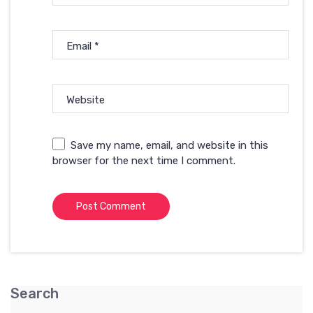
Email
*
Website
Save my name, email, and website in this
browser for the next time I comment.
Search