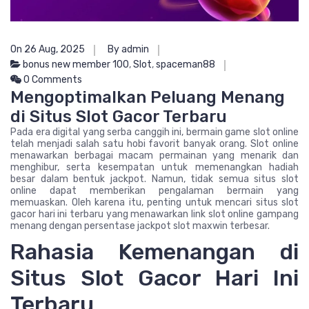
On 26 Aug, 2025
By admin
bonus new member 100
,
Slot
,
spaceman88
0 Comments
Mengoptimalkan Peluang Menang
di Situs Slot Gacor Terbaru
Pada era digital yang serba canggih ini, bermain game slot online
telah menjadi salah satu hobi favorit banyak orang. Slot online
menawarkan berbagai macam permainan yang menarik dan
menghibur, serta kesempatan untuk memenangkan hadiah
besar dalam bentuk jackpot. Namun, tidak semua situs slot
online dapat memberikan pengalaman bermain yang
memuaskan. Oleh karena itu, penting untuk mencari situs slot
gacor hari ini terbaru yang menawarkan link slot online gampang
menang dengan persentase jackpot slot maxwin terbesar.
Rahasia Kemenangan di
Situs Slot Gacor Hari Ini
Terbaru