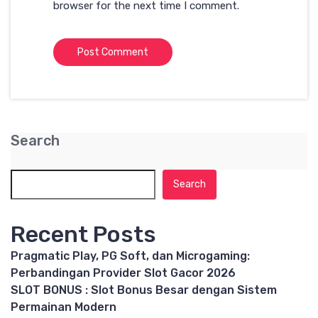
browser for the next time I comment.
Search
Search
Recent Posts
Pragmatic Play, PG Soft, dan Microgaming:
Perbandingan Provider Slot Gacor 2026
SLOT BONUS : Slot Bonus Besar dengan Sistem
Permainan Modern