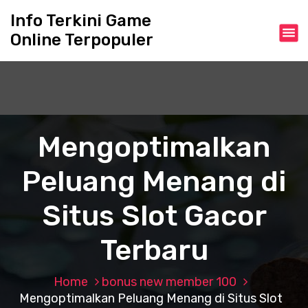
S
Info Terkini Game
k
Online Terpopuler
i
p
t
o
c
o
n
Mengoptimalkan
t
e
Peluang Menang di
n
t
Situs Slot Gacor
Terbaru
Home
bonus new member 100
Mengoptimalkan Peluang Menang di Situs Slot