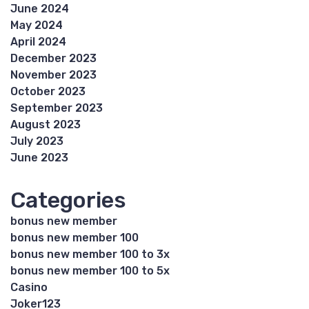
June 2024
May 2024
April 2024
December 2023
November 2023
October 2023
September 2023
August 2023
July 2023
June 2023
Categories
bonus new member
bonus new member 100
bonus new member 100 to 3x
bonus new member 100 to 5x
Casino
Joker123