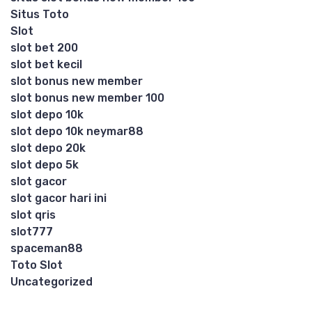
Situs Toto
Slot
slot bet 200
slot bet kecil
slot bonus new member
slot bonus new member 100
slot depo 10k
slot depo 10k neymar88
slot depo 20k
slot depo 5k
slot gacor
slot gacor hari ini
slot qris
slot777
spaceman88
Toto Slot
Uncategorized