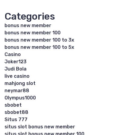
Categories
bonus new member
bonus new member 100
bonus new member 100 to 3x
bonus new member 100 to 5x
Casino
Joker123
Judi Bola
live casino
mahjong slot
neymar88
Olympus1000
sbobet
sbobet88
Situs 777
situs slot bonus new member
situs slot bonus new member 100