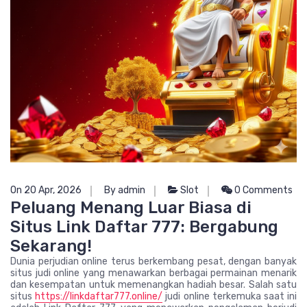
On 20 Apr, 2026
By admin
Slot
0 Comments
Peluang Menang Luar Biasa di
Situs Link Daftar 777: Bergabung
Sekarang!
Dunia perjudian online terus berkembang pesat, dengan banyak
situs judi online yang menawarkan berbagai permainan menarik
dan kesempatan untuk memenangkan hadiah besar. Salah satu
situs
https://linkdaftar777.online/
judi online terkemuka saat ini