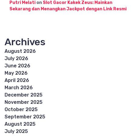
Putri Melati
on
Slot Gacor Kakek Zeus: Mainkan
Sekarang dan Menangkan Jackpot dengan Link Resmi
Archives
August 2026
July 2026
June 2026
May 2026
April 2026
March 2026
December 2025
November 2025
October 2025
September 2025
August 2025
July 2025