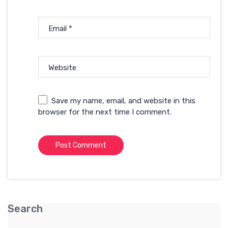
Email
*
Website
Save my name, email, and website in this
browser for the next time I comment.
Search