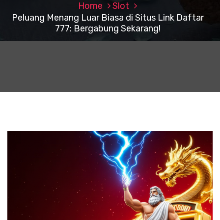
Home
Slot
Peluang Menang Luar Biasa di Situs Link Daftar
777: Bergabung Sekarang!