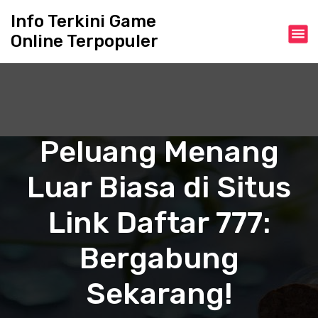
S
Info Terkini Game
k
Online Terpopuler
i
p
t
o
c
o
n
Peluang Menang
t
e
Luar Biasa di Situs
n
t
Link Daftar 777:
Bergabung
Sekarang!