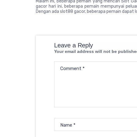
Malam ini, beberapa pemain yang mencari Slot Ga
gacor hari ini, beberapa pemain mempunyai pelua
Dengan ada slot88 gacor, beberapa pemain dapat l
Leave a Reply
Your email address will not be publishe
Comment
*
Name
*