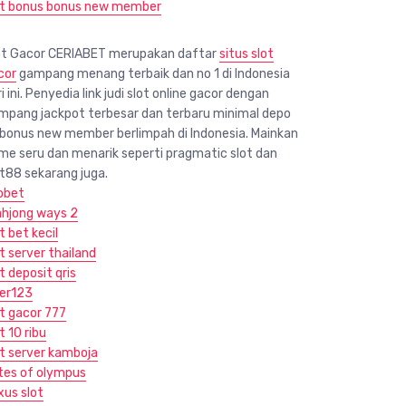
ot bonus bonus new member
ot Gacor CERIABET merupakan daftar
situs slot
cor
gampang menang terbaik dan no 1 di Indonesia
i ini. Penyedia link judi slot online gacor dengan
mpang jackpot terbesar dan terbaru minimal depo
 bonus new member berlimpah di Indonesia. Mainkan
me seru dan menarik seperti pragmatic slot dan
ot88 sekarang juga.
obet
hjong ways 2
t bet kecil
t server thailand
t deposit qris
ker123
ot gacor 777
t 10 ribu
ot server kamboja
tes of olympus
xus slot