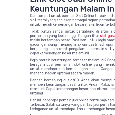
Keuntungan Malam In
Cari tempat untuk bermain Slot Online terbaik un
slot resmi yang sediakan berbagai ragam permainan 
untuk meraih kemenangan besar makin lebar terbu
Tidak butuh sangsi untuk bergabung di situs s
permainan yang lebih tinggi. Dengan fitur
slot gar
makin bertambah besar. Pastikan untuk login saat
gacor gampang menang maxwin pasti jadi opsi t
bergabung dan nikmati pengalaman bermain slot ya
capai kemenangan besar malam ini!
Ingin meraih keuntungan terbesar malam ini? Coba 
beragam opsi permainan slot online yang mem
untuk mendapatkan kemenangan besar. Jangan l
menangi hadiah optimal secara mudah.
Dengan bergabung di slot88, Anda akan mempuny
memberi keuntungan besar untuk Anda . Maka, jang
resmi ini. Capai kemenangan besar dan nikmati 
untung!
Hari ini, beberapa pemain judi online tentu saja ca
terbesar. Salah satunya yang pantas jadi perhatian
keringanan untuk mendapatkan kemenangan besar