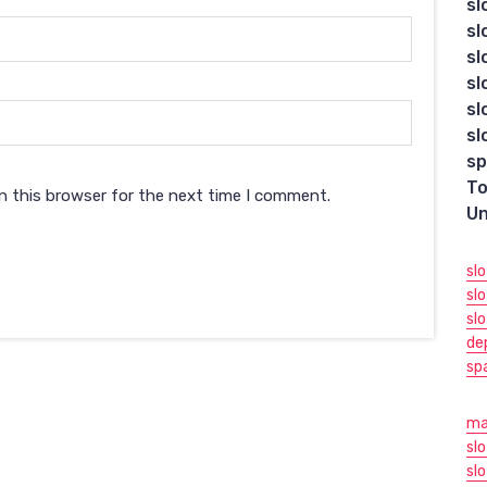
sl
sl
sl
sl
sl
sl
s
To
n this browser for the next time I comment.
Un
slo
sl
slo
de
sp
ma
sl
sl