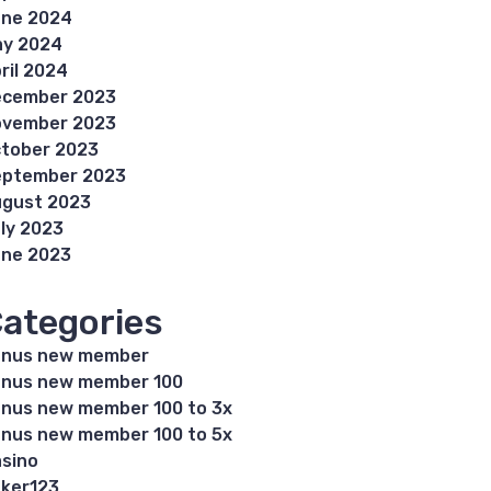
ne 2024
y 2024
ril 2024
ecember 2023
ovember 2023
tober 2023
eptember 2023
gust 2023
ly 2023
ne 2023
ategories
onus new member
nus new member 100
nus new member 100 to 3x
nus new member 100 to 5x
sino
ker123