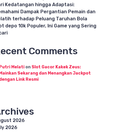
ri Kedatangan hingga Adaptasi:
mahami Dampak Pergantian Pemain dan
latih terhadap Peluang Taruhan Bola
ot depo 10k Populer, Ini Game yang Sering
cari
ecent Comments
Putri Melati
on
Slot Gacor Kakek Zeus:
Mainkan Sekarang dan Menangkan Jackpot
dengan Link Resmi
rchives
gust 2026
ly 2026