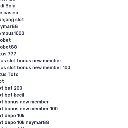
di Bola
ve casino
hjong slot
eymar88
ympus1000
obet
bobet88
tus 777
tus slot bonus new member
tus slot bonus new member 100
tus Toto
ot
ot bet 200
ot bet kecil
ot bonus new member
ot bonus new member 100
ot depo 10k
ot depo 10k neymar88