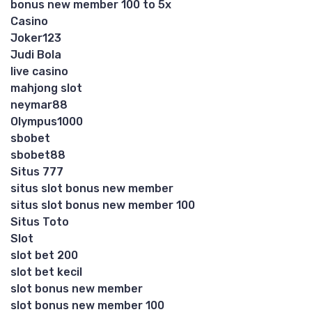
bonus new member 100 to 5x
Casino
Joker123
Judi Bola
live casino
mahjong slot
neymar88
Olympus1000
sbobet
sbobet88
Situs 777
situs slot bonus new member
situs slot bonus new member 100
Situs Toto
Slot
slot bet 200
slot bet kecil
slot bonus new member
slot bonus new member 100