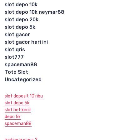
slot depo 10k
slot depo 10k neymar88
slot depo 20k
slot depo 5k
slot gacor
slot gacor hari ini
slot qris
slot777
spaceman88
Toto Slot
Uncategorized
slot deposit 10 ribu
slot depo 5k
slot bet kecil
depo 5k
spaceman88
mahjong ways 2