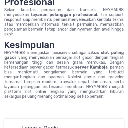
Profesional
Selain kualitas permainan dan transaksi, NEYMAR88
menyediakan
layanan pelanggan profesional
. Tim support
responsif siap membantu pemain menyelesaikan kendala teknis
atau memberikan informasi terkait permainan, memastikan
pengalaman bermain tetap lancar dan nyaman dari awal hingga
akhir.
Kesimpulan
NEYMAR88 menegaskan posisinya sebagai
situs slot paling
gacor
yang menyediakan berbagai slot gacor dengan tingkat
kemenangan tinggi dan desain grafis memukau. Dengan
ketersediaan server gacor, termasuk
server Kamboja
, pemain
bisa menikmati pengalaman bermain yang terbukti
menguntungkan dan nyaman. Koleksi game dari provider
ternama, tampilan modern, transaksi cepat dan aman, serta
layanan pelanggan profesional membuat NEYMAR88 menjadi
platform slot online lengkap yang menghadirkan hiburan
sekaligus peluang menang optimal bagi setiap pemain.