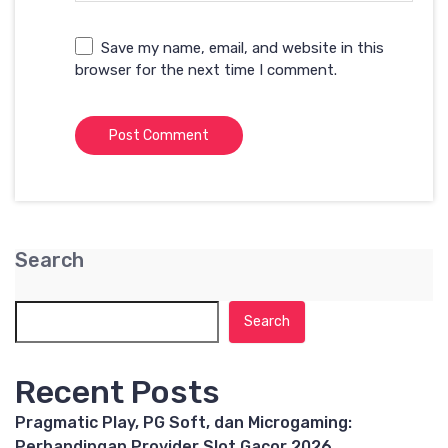
Save my name, email, and website in this
browser for the next time I comment.
Search
Search
Recent Posts
Pragmatic Play, PG Soft, dan Microgaming:
Perbandingan Provider Slot Gacor 2026