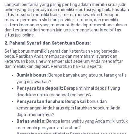
Langkah pertama yang paling penting adalah memilih situs judi
online yang terpercaya dan memiliki reputasi yang baik. Pastikan
situs tersebut memiliki lisensi resmi, menawarkan berbagai
macam permainan slot dari provider ternama, dan memiliki
sistem keamanan yang mumpuni. Anda dapat membaca ulasan
dan testimoni dari pemain lain untuk mengetahui kredibilitas
situs judi online.
2. Pahami Syarat dan Ketentuan Bonus:
Setiap bonus memiliki syarat dan ketentuan yang berbeda-
beda. Pastikan Anda membaca dan memahami syarat dan
ketentuan bonus new member slot sebelum Anda mendaftar
dan melakukan deposit. Perhatikan hal-hal seperti:
Jumlah bonus:
Berapa banyak uang atau putaran gratis
yang ditawarkan?
Persyaratan deposit:
Berapa minimal deposit yang
diperlukan untuk mendapatkan bonus?
Persyaratan taruhan:
Berapa kali bonus dan
kemenangan Anda harus dipertaruhkan sebelum Anda
dapat menariknya?
Batas waktu:
Berapa lama waktu yang Anda miliki untuk
memenuhi persyaratan taruhan?