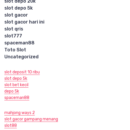
slot depo 20k
slot depo 5k
slot gacor
slot gacor hari ini
slot qris
slot777
spaceman88
Toto Slot
Uncategorized
slot deposit 10 ribu
slot depo 5k
slot bet kecil
depo 5k
spaceman88
mahjong ways 2
slot gacor gampang menang
slot88