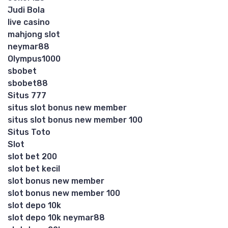
Judi Bola
live casino
mahjong slot
neymar88
Olympus1000
sbobet
sbobet88
Situs 777
situs slot bonus new member
situs slot bonus new member 100
Situs Toto
Slot
slot bet 200
slot bet kecil
slot bonus new member
slot bonus new member 100
slot depo 10k
slot depo 10k neymar88