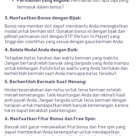
Permainan yang eligible:
Permainan slot apa saja yang
termasuk dalam bonus?
3. Manfaatkan Bonus dengan Bijak:
Bonus new member slot dapat membantu Anda meningkatkan
modal untuk bermain slot. Gunakan bonus ini dengan bijak dan
pilihlah permainan slot dengan RTP (Return to Player) yang
tinggi dan volatilitas yang sesuai dengan gaya bermain Anda.
4. Kelola Modal Anda dengan Baik:
Tetapkan batas taruhan dan waktu bermain yang realistis.
Jangan bertaruh lebih banyak uang daripada yang Anda mampu
untuk kehilangan. Patuhi batas waktu yang Anda tentukan dan
berhentilah bermain saat Anda mencapai batas tersebut.
5. Berhentilah Bermain Saat Menang:
Hindari keserakahan dan nafsu untuk terus bermain setelah
meraih kemenangan. Tarik keuntungan Anda dan nikmati hasil
jerih payah Anda. Jangan tergoda untuk terus bermain dengan
harapan untuk mendapatkan lebih banyak kemenangan, karena
hal ini dapat berakibat pada kerugian.
6. Manfaatkan Fitur Bonus dan Free Spin:
Banyak slot gacor menawarkan fitur bonus dan free spin yang
dapat memberikan Anda kesempatan untuk mendapatkan