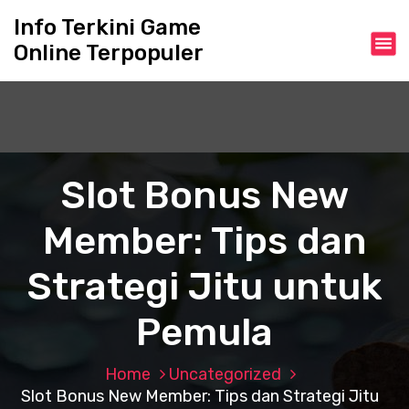
S
Info Terkini Game
k
Online Terpopuler
i
p
t
o
c
o
n
Slot Bonus New
t
e
Member: Tips dan
n
t
Strategi Jitu untuk
Pemula
Home
Uncategorized
Slot Bonus New Member: Tips dan Strategi Jitu