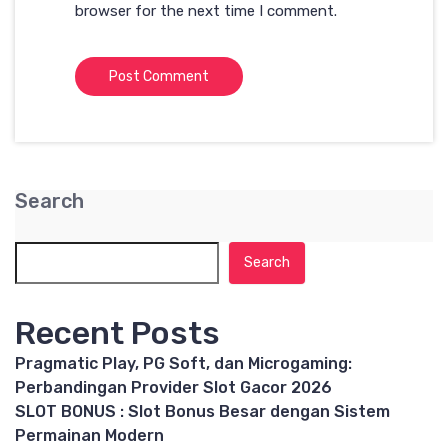
browser for the next time I comment.
Search
Search
Recent Posts
Pragmatic Play, PG Soft, dan Microgaming:
Perbandingan Provider Slot Gacor 2026
SLOT BONUS : Slot Bonus Besar dengan Sistem
Permainan Modern