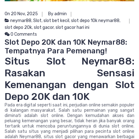
On 20 Nov, 2025
By admin
neymar88
,
Slot
,
slot bet kecil
,
slot depo 10k neymar88
,
slot depo 20k
,
slot gacor
,
slot gacor hari ini
0 Comments
Slot Depo 20K dan 10K Neymar88:
Tempatnya Para Pemenang!
Situs Slot Neymar88:
Rasakan Sensasi
Kemenangan dengan Slot
Depo 20K dan 10K
Pada era digital seperti saat ini, perjudian online semakin populer
di kalangan masyarakat. Salah satu permainan yang sangat
diminati adalah slot online. Dengan kemudahan akses dan
peluang kemenangan yang besar, tidak heran jika banyak orang
tertarik untuk mencoba peruntungannya di dunia slot online.
Salah satu situs yang menjadi pilihan para pecinta slot online
adalah Neymar88, situs slot gacor yang menawarkan berbagai