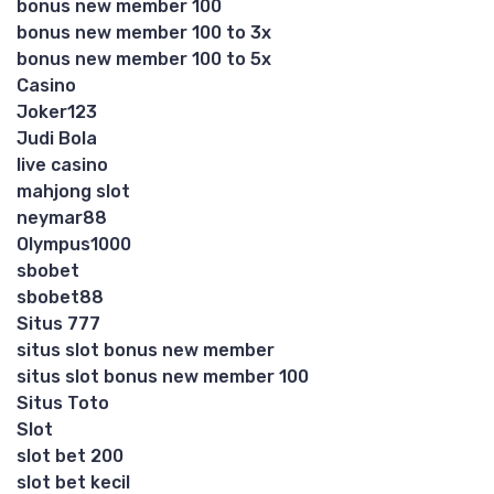
bonus new member 100
bonus new member 100 to 3x
bonus new member 100 to 5x
Casino
Joker123
Judi Bola
live casino
mahjong slot
neymar88
Olympus1000
sbobet
sbobet88
Situs 777
situs slot bonus new member
situs slot bonus new member 100
Situs Toto
Slot
slot bet 200
slot bet kecil