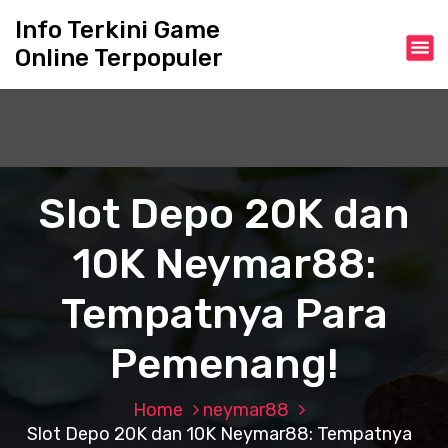
S
Info Terkini Game
k
Online Terpopuler
i
p
t
o
c
o
n
Slot Depo 20K dan
t
e
10K Neymar88:
n
t
Tempatnya Para
Pemenang!
Home
neymar88
Slot Depo 20K dan 10K Neymar88: Tempatnya