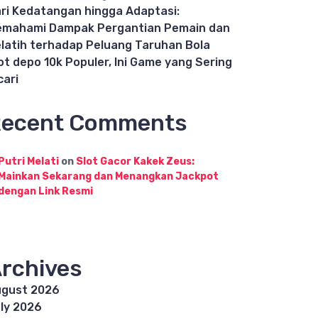
ri Kedatangan hingga Adaptasi:
mahami Dampak Pergantian Pemain dan
latih terhadap Peluang Taruhan Bola
ot depo 10k Populer, Ini Game yang Sering
cari
ecent Comments
Putri Melati
on
Slot Gacor Kakek Zeus:
Mainkan Sekarang dan Menangkan Jackpot
dengan Link Resmi
rchives
gust 2026
ly 2026