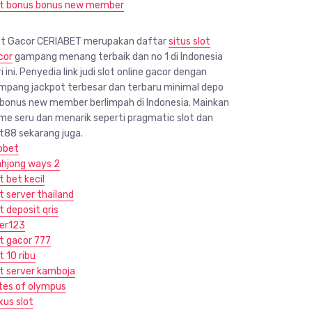
ot bonus bonus new member
ot Gacor CERIABET merupakan daftar
situs slot
cor
gampang menang terbaik dan no 1 di Indonesia
i ini. Penyedia link judi slot online gacor dengan
mpang jackpot terbesar dan terbaru minimal depo
 bonus new member berlimpah di Indonesia. Mainkan
me seru dan menarik seperti pragmatic slot dan
ot88 sekarang juga.
obet
hjong ways 2
t bet kecil
t server thailand
t deposit qris
ker123
ot gacor 777
t 10 ribu
ot server kamboja
tes of olympus
xus slot