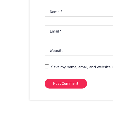
Name
*
Email
*
Website
Save my name, email, and website i