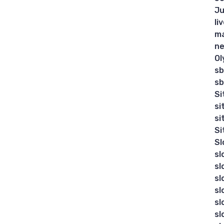
Ju
li
ma
n
Ol
sb
s
Si
si
si
Si
Sl
sl
sl
sl
sl
sl
sl