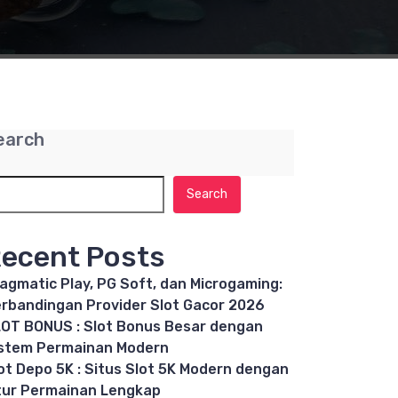
earch
Search
ecent Posts
agmatic Play, PG Soft, dan Microgaming:
rbandingan Provider Slot Gacor 2026
OT BONUS : Slot Bonus Besar dengan
stem Permainan Modern
ot Depo 5K : Situs Slot 5K Modern dengan
tur Permainan Lengkap