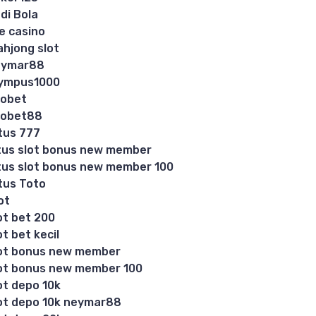
di Bola
ve casino
hjong slot
eymar88
ympus1000
obet
bobet88
tus 777
tus slot bonus new member
tus slot bonus new member 100
tus Toto
ot
ot bet 200
ot bet kecil
ot bonus new member
ot bonus new member 100
ot depo 10k
ot depo 10k neymar88