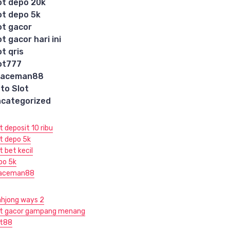
ot depo 20k
ot depo 5k
ot gacor
ot gacor hari ini
ot qris
ot777
paceman88
to Slot
categorized
t deposit 10 ribu
ot depo 5k
t bet kecil
po 5k
aceman88
hjong ways 2
ot gacor gampang menang
ot88