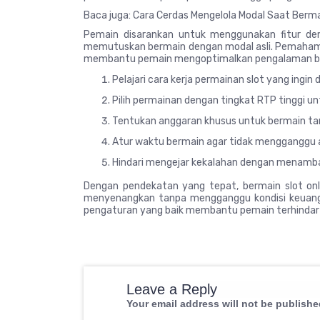
Baca juga: Cara Cerdas Mengelola Modal Saat Bermai
Pemain disarankan untuk menggunakan fitur de
memutuskan bermain dengan modal asli. Pemahaman 
membantu pemain mengoptimalkan pengalaman b
Pelajari cara kerja permainan slot yang ingi
Pilih permainan dengan tingkat RTP tinggi un
Tentukan anggaran khusus untuk bermain 
Atur waktu bermain agar tidak mengganggu ak
Hindari mengejar kekalahan dengan menamba
Dengan pendekatan yang tepat, bermain slot onl
menyenangkan tanpa mengganggu kondisi keuangan.
pengaturan yang baik membantu pemain terhindar dar
Leave a Reply
Your email address will not be publishe