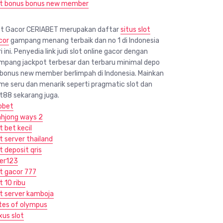
ot bonus bonus new member
ot Gacor CERIABET merupakan daftar
situs slot
cor
gampang menang terbaik dan no 1 di Indonesia
i ini. Penyedia link judi slot online gacor dengan
mpang jackpot terbesar dan terbaru minimal depo
 bonus new member berlimpah di Indonesia. Mainkan
me seru dan menarik seperti pragmatic slot dan
ot88 sekarang juga.
obet
hjong ways 2
t bet kecil
t server thailand
t deposit qris
ker123
ot gacor 777
t 10 ribu
ot server kamboja
tes of olympus
xus slot