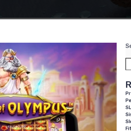
S
R
Pr
Pe
SL
Si
Sl
Fi