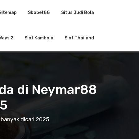
Sitemap
Sbobet88
Situs Judi Bola
Ways 2
Slot Kamboja
Slot Thailand
da di Neymar88
25
banyak dicari 2025