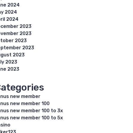
ne 2024
y 2024
ril 2024
ecember 2023
ovember 2023
tober 2023
eptember 2023
gust 2023
ly 2023
ne 2023
ategories
onus new member
nus new member 100
nus new member 100 to 3x
nus new member 100 to 5x
sino
ker123