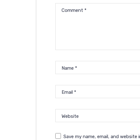
Comment
*
Name
*
Email
*
Website
Save my name, email, and website i