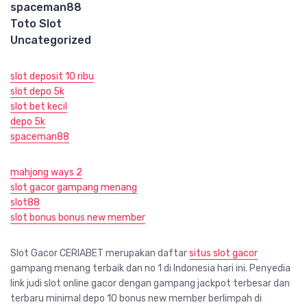
spaceman88
Toto Slot
Uncategorized
slot deposit 10 ribu
slot depo 5k
slot bet kecil
depo 5k
spaceman88
mahjong ways 2
slot gacor gampang menang
slot88
slot bonus bonus new member
Slot Gacor CERIABET merupakan daftar
situs slot gacor
gampang menang terbaik dan no 1 di Indonesia hari ini. Penyedia
link judi slot online gacor dengan gampang jackpot terbesar dan
terbaru minimal depo 10 bonus new member berlimpah di