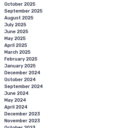
October 2025
September 2025
August 2025
July 2025
June 2025
May 2025
April 2025
March 2025
February 2025
January 2025
December 2024
October 2024
September 2024
June 2024
May 2024
April 2024
December 2023
November 2023
October 2023