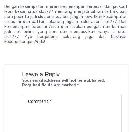
Dengan kesempatan meraih kemenangan terbesar dan jackpot
lebih besar, situs slot777 memang menjadi pilihan terbaik bagi
para pecinta judi slot online. Jadi, jangan lewatkan kesempatan
emas ini dan daftar sekarang juga melalui agen slot777. Raih
kemenangan terbesar Anda dan rasakan pengalaman bermain
judi slot online yang seru dan mengasyikan hanya di situs
slot777. Ayo bergabung sekarang juga dan buktikan
keberuntungan Anda!
Leave a Reply
Your email address will not be published.
Required fields are marked
*
Comment
*