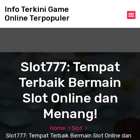
S
Info Terkini Game
k
Online Terpopuler
i
p
t
o
c
o
n
Slot777: Tempat
t
e
Terbaik Bermain
n
t
Slot Online dan
Menang!
Home
Slot
Slot777: Tempat Terbaik Bermain Slot Online dan