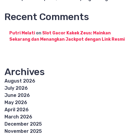
Recent Comments
Putri Melati
on
Slot Gacor Kakek Zeus: Mainkan
Sekarang dan Menangkan Jackpot dengan Link Resmi
Archives
August 2026
July 2026
June 2026
May 2026
April 2026
March 2026
December 2025
November 2025