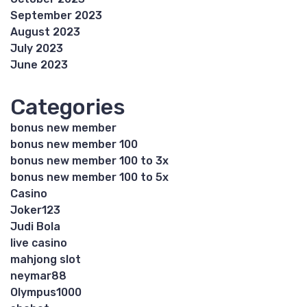
September 2023
August 2023
July 2023
June 2023
Categories
bonus new member
bonus new member 100
bonus new member 100 to 3x
bonus new member 100 to 5x
Casino
Joker123
Judi Bola
live casino
mahjong slot
neymar88
Olympus1000