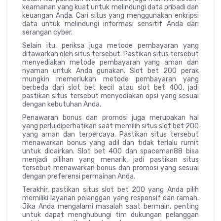
keamanan yang kuat untuk melindungi data pribadi dan
keuangan Anda. Cari situs yang menggunakan enkripsi
data untuk melindungi informasi sensitif Anda dari
serangan cyber.
Selain itu, periksa juga metode pembayaran yang
ditawarkan oleh situs tersebut. Pastikan situs tersebut
menyediakan metode pembayaran yang aman dan
nyaman untuk Anda gunakan. Slot bet 200 perak
mungkin memerlukan metode pembayaran yang
berbeda dari slot bet kecil atau slot bet 400, jadi
pastikan situs tersebut menyediakan opsi yang sesuai
dengan kebutuhan Anda.
Penawaran bonus dan promosi juga merupakan hal
yang perlu diperhatikan saat memilih situs slot bet 200
yang aman dan terpercaya. Pastikan situs tersebut
menawarkan bonus yang adil dan tidak terlalu rumit
untuk dicairkan. Slot bet 400 dan spaceman88 bisa
menjadi pilihan yang menarik, jadi pastikan situs
tersebut menawarkan bonus dan promosi yang sesuai
dengan preferensi permainan Anda.
Terakhir, pastikan situs slot bet 200 yang Anda pilih
memiliki layanan pelanggan yang responsif dan ramah.
Jika Anda mengalami masalah saat bermain, penting
untuk dapat menghubungi tim dukungan pelanggan