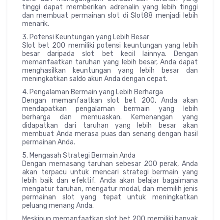
tinggi dapat memberikan adrenalin yang lebih tinggi
dan membuat permainan slot di Slot88 menjadi lebih
menarik.
3. Potensi Keuntungan yang Lebih Besar
Slot bet 200 memiliki potensi keuntungan yang lebih
besar daripada slot bet kecil lainnya. Dengan
memanfaatkan taruhan yang lebih besar, Anda dapat
menghasilkan keuntungan yang lebih besar dan
meningkatkan saldo akun Anda dengan cepat.
4. Pengalaman Bermain yang Lebih Berharga
Dengan memanfaatkan slot bet 200, Anda akan
mendapatkan pengalaman bermain yang lebih
berharga dan memuaskan. Kemenangan yang
didapatkan dari taruhan yang lebih besar akan
membuat Anda merasa puas dan senang dengan hasil
permainan Anda.
5. Mengasah Strategi Bermain Anda
Dengan memasang taruhan sebesar 200 perak, Anda
akan terpacu untuk mencari strategi bermain yang
lebih baik dan efektif. Anda akan belajar bagaimana
mengatur taruhan, mengatur modal, dan memilih jenis
permainan slot yang tepat untuk meningkatkan
peluang menang Anda.
Meskipun memanfaatkan slot bet 200 memiliki banyak