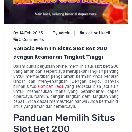
On 14 Feb 2025
By admin
slot bet kecil
0 Comments
Rahasia Memilih Situs Slot Bet 200
dengan Keamanan Tingkat Tinggi
Dalam dunia perjudian online, memilih situs slot bet 200
yang aman dan terpercaya merupakan langkah penting
untuk memastikan pengalaman bermain Anda berjalan
lancar dan menyenangkan. Dengan begitu banyak
pilihan situs
slot bet kecil
yang tersedia, bisa jadi sulit
untuk menentukan mana yang benar-benar dapat
dipercaya. Namun, dengan langkah demi langkah yang
tepat, Anda dapat memastikan bahwa Anda bermain di
situs yang aman dan terpercaya.
Panduan Memilih Situs
Slot Bet 200