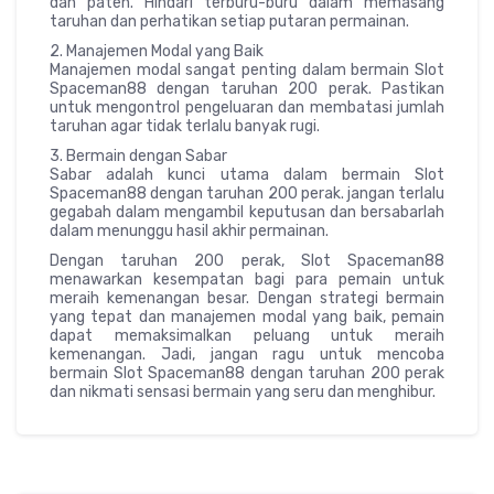
dan paten. Hindari terburu-buru dalam memasang
taruhan dan perhatikan setiap putaran permainan.
2. Manajemen Modal yang Baik
Manajemen modal sangat penting dalam bermain Slot
Spaceman88 dengan taruhan 200 perak. Pastikan
untuk mengontrol pengeluaran dan membatasi jumlah
taruhan agar tidak terlalu banyak rugi.
3. Bermain dengan Sabar
Sabar adalah kunci utama dalam bermain Slot
Spaceman88 dengan taruhan 200 perak. jangan terlalu
gegabah dalam mengambil keputusan dan bersabarlah
dalam menunggu hasil akhir permainan.
Dengan taruhan 200 perak, Slot Spaceman88
menawarkan kesempatan bagi para pemain untuk
meraih kemenangan besar. Dengan strategi bermain
yang tepat dan manajemen modal yang baik, pemain
dapat memaksimalkan peluang untuk meraih
kemenangan. Jadi, jangan ragu untuk mencoba
bermain Slot Spaceman88 dengan taruhan 200 perak
dan nikmati sensasi bermain yang seru dan menghibur.