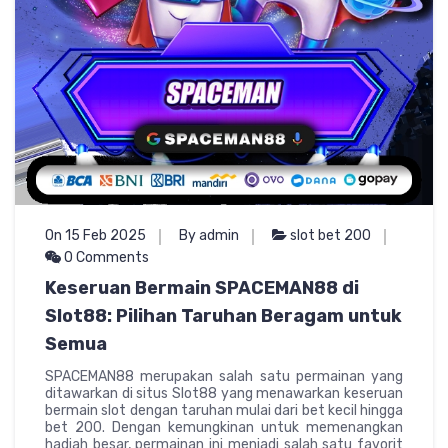
On 15 Feb 2025
By admin
slot bet 200
0 Comments
Keseruan Bermain SPACEMAN88 di
Slot88: Pilihan Taruhan Beragam untuk
Semua
SPACEMAN88 merupakan salah satu permainan yang
ditawarkan di situs Slot88 yang menawarkan keseruan
bermain slot dengan taruhan mulai dari bet kecil hingga
bet 200. Dengan kemungkinan untuk memenangkan
hadiah besar, permainan ini menjadi salah satu favorit