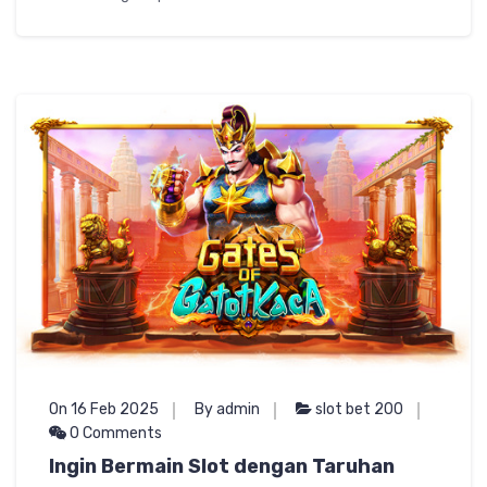
On 16 Feb 2025
By admin
slot bet 200
0 Comments
Ingin Bermain Slot dengan Taruhan