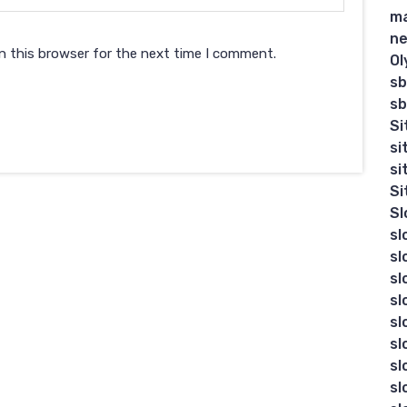
ma
n
n this browser for the next time I comment.
Ol
sb
s
Si
si
si
Si
Sl
sl
sl
sl
sl
sl
sl
sl
sl