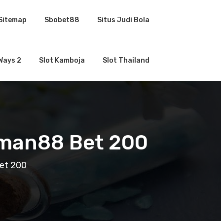
Sitemap
Sbobet88
Situs Judi Bola
Ways 2
Slot Kamboja
Slot Thailand
eman88 Bet 200
et 200