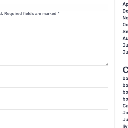
Ap
D
d.
Required fields are marked
*
N
Oc
S
Au
Ju
Ju
C
b
bo
bo
bo
Ca
Jo
Ju
li