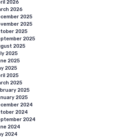
ril 2026
rch 2026
ecember 2025
ovember 2025
tober 2025
eptember 2025
gust 2025
ly 2025
ne 2025
y 2025
ril 2025
rch 2025
bruary 2025
nuary 2025
ecember 2024
tober 2024
eptember 2024
ne 2024
y 2024