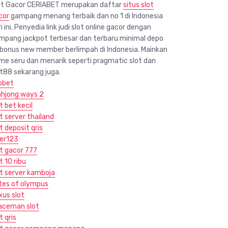
ot Gacor CERIABET merupakan daftar
situs slot
cor
gampang menang terbaik dan no 1 di Indonesia
i ini. Penyedia link judi slot online gacor dengan
mpang jackpot terbesar dan terbaru minimal depo
 bonus new member berlimpah di Indonesia. Mainkan
me seru dan menarik seperti pragmatic slot dan
ot88 sekarang juga.
obet
hjong ways 2
t bet kecil
t server thailand
t deposit qris
ker123
ot gacor 777
t 10 ribu
ot server kamboja
tes of olympus
xus slot
aceman slot
t qris