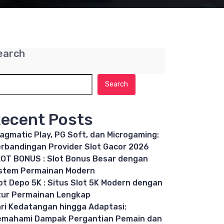
earch
Search
ecent Posts
agmatic Play, PG Soft, dan Microgaming:
rbandingan Provider Slot Gacor 2026
OT BONUS : Slot Bonus Besar dengan
stem Permainan Modern
ot Depo 5K : Situs Slot 5K Modern dengan
tur Permainan Lengkap
ri Kedatangan hingga Adaptasi:
mahami Dampak Pergantian Pemain dan