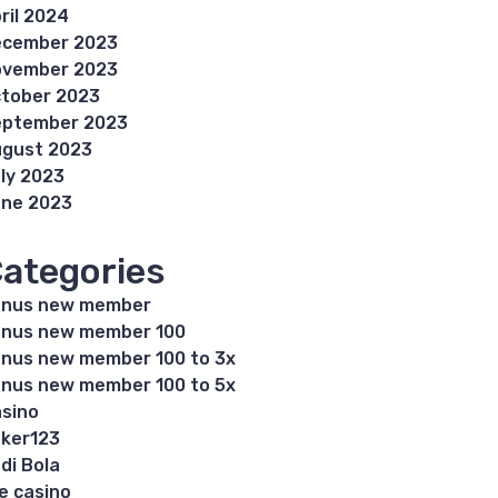
ril 2024
ecember 2023
ovember 2023
tober 2023
eptember 2023
gust 2023
ly 2023
ne 2023
ategories
onus new member
nus new member 100
nus new member 100 to 3x
nus new member 100 to 5x
sino
ker123
di Bola
ve casino