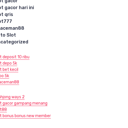
ot gacor
ot gacor hari ini
ot qris
ot777
paceman88
to Slot
categorized
t deposit 10 ribu
ot depo 5k
t bet kecil
po 5k
aceman88
hjong ways 2
ot gacor gampang menang
ot88
ot bonus bonus new member