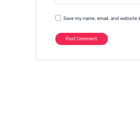
Save my name, email, and website i