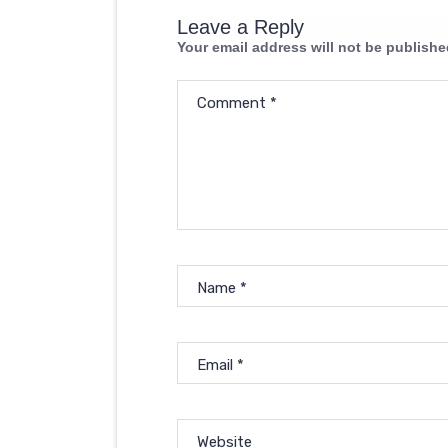
Leave a Reply
Your email address will not be publishe
Comment
*
Name
*
Email
*
Website