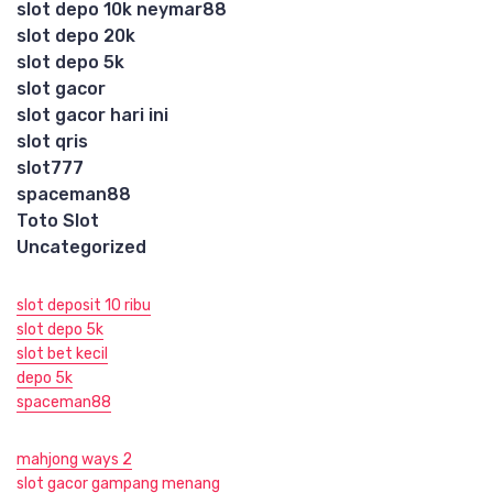
slot depo 10k neymar88
slot depo 20k
slot depo 5k
slot gacor
slot gacor hari ini
slot qris
slot777
spaceman88
Toto Slot
Uncategorized
slot deposit 10 ribu
slot depo 5k
slot bet kecil
depo 5k
spaceman88
mahjong ways 2
slot gacor gampang menang