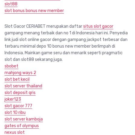
slot88
slot bonus bonus new member
Slot Gacor CERIABET merupakan daftar
situs slot gacor
gampang menang terbaik dan no 1 di Indonesia hari ini. Penyedia
link judi slot online gacor dengan gampang jackpot terbesar dan
terbaru minimal depo 10 bonus new member berlimpah di
Indonesia. Mainkan game seru dan menarik seperti pragmatic
slot dan slot88 sekarang juga.
sbobet
mahjong ways 2
slot bet kecil
slot server thailand
slot deposit qris
joker123
slot gacor 777
slot 10 ribu
slot server kamboja
gates of olympus
nexus slot