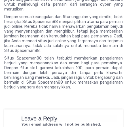
untuk melindungi data pemain dari serangan cyber yang
merugikan.
Dengan semua keunggulan dan fitur unggulan yang dimiliki, tidak
heran jika Situs Spaceman88 menjadi pilihan utama para pemain
judi online. Mereka tidak hanya menawarkan pengalaman berjudi
yang menyenangkan dan menghibur, tetapi juga memberikan
jaminan keamanan dan kemudahan bagi para pemainnya. Jadi,
jika Anda mencari situs judi online yang terpercaya dan terjamin
keamanannya, tidak ada salahnya untuk mencoba bermain di
Situs Spaceman88.
Situs Spaceman88 telah terbukti memberikan pengalaman
berjudi yang menyenangkan dan aman bagi para pemainnya.
Dengan fitur slot garansi kekalahan 100, para pemain dapat
bermain dengan lebih percaya diri tanpa perlu khawatir
kehilangan uang mereka. Jadi, jangan ragu untuk bergabung dan
bermain di Situs Spaceman88 untuk merasakan pengalaman
berjudi yang seru dan mengasyikkan.
Leave a Reply
Your email address will not be published.