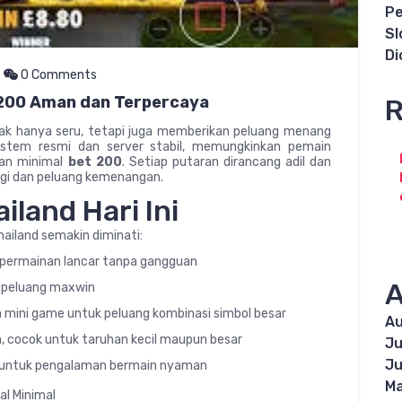
Pe
Sl
Di
0 Comments
t 200 Aman dan Terpercaya
R
idak hanya seru, tetapi juga memberikan peluang menang
stem resmi dan server stabil, memungkinkan pemain
an minimal
bet 200
. Setiap putaran dirancang adil dan
egi dan peluang kemenangan.
iland Hari Ini
ailand semakin diminati:
 permainan lancar tanpa gangguan
A
n peluang maxwin
 dan mini game untuk peluang kombinasi simbol besar
Au
, cocok untuk taruhan kecil maupun besar
Ju
Ju
f untuk pengalaman bermain nyaman
Ma
al Minimal