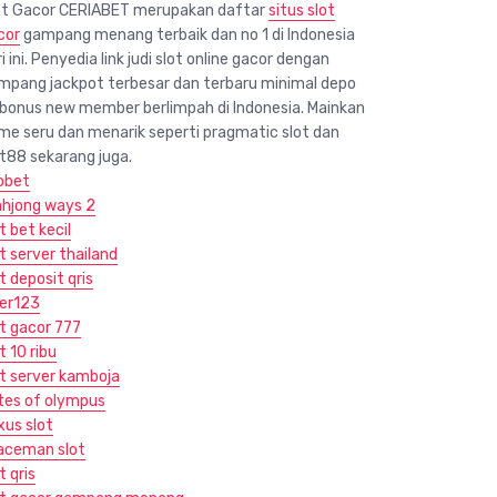
ot Gacor CERIABET merupakan daftar
situs slot
cor
gampang menang terbaik dan no 1 di Indonesia
i ini. Penyedia link judi slot online gacor dengan
mpang jackpot terbesar dan terbaru minimal depo
 bonus new member berlimpah di Indonesia. Mainkan
me seru dan menarik seperti pragmatic slot dan
ot88 sekarang juga.
obet
hjong ways 2
t bet kecil
t server thailand
t deposit qris
ker123
ot gacor 777
t 10 ribu
ot server kamboja
tes of olympus
xus slot
aceman slot
t qris