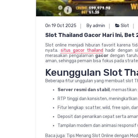
On 19 Oct 2025
By admin
Slot
Slot Thailand Gacor Hari Ini, Be
Slot online menjadi hiburan favorit karena t
nyata.
situs gacor thailand
hadir dengan si
merasakan pengalaman
gacor
dengan taruh
aman, sehingga pemain bisa fokus pada strat
Keunggulan Slot Tha
Beberapa fitur unggulan yang membuat slot Th
Server resmi dan stabil
, memastikan
RTP tinggi dan konsisten, meningkatka
Fitur lengkap: scatter, wild, free spin,
Deposit dan penarikan cepat serta aman
Tampilan modern dan animasi responsi
Baca juga: Tips Menang Slot Online dengan Mod