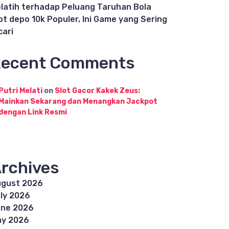
latih terhadap Peluang Taruhan Bola
ot depo 10k Populer, Ini Game yang Sering
cari
ecent Comments
Putri Melati
on
Slot Gacor Kakek Zeus:
Mainkan Sekarang dan Menangkan Jackpot
dengan Link Resmi
rchives
gust 2026
ly 2026
ne 2026
y 2026